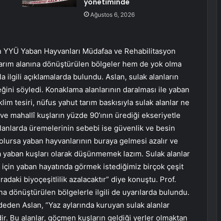
yönetiminde
Ağustos 6, 2026
YÜ Yaban Hayvanları Müdafaa ve Rehabilitasyon
arım alanına dönüştürülen bölgeler hem de yok olma
la ilgili açıklamalarda bulundu. Aslan, sulak alanların
ini söyledi. Konaklama alanlarının daralması ile yaban
klim tesiri, nüfus yahut tarım baskısıyla sulak alanlar ne
ve mahallî kuşların yüzde 90’ının ürediği ekseriyetle
alanlarda üremelerinin sebebi ise güvenlik ve besin
 olursa yaban hayvanlarının buraya gelmesi azalır ve
ca yaban kuşları olarak düşünmemek lazım. Sulak alanlar
 için yaban hayatında görmek istediğimiz birçok çeşit
daki biyoçeşitlilik azalacaktır” diye konuştu. Prof.
ına dönüştürülen bölgelerle ilgili de uyarılarda bulundu.
deden Aslan, “Yaz aylarında kuruyan sulak alanlar
dir. Bu alanlar, göçmen kuşların geldiği yerler olmaktan