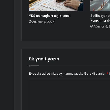
YKS sonuçları açıklandı
Selfie çek
kanalına d
Ağustos 6, 2026
Ağustos 6, 
Bir yanıt yazın
E-posta adresiniz yayınlanmayacak.
Gerekli alanlar
*
i
Y
o
r
u