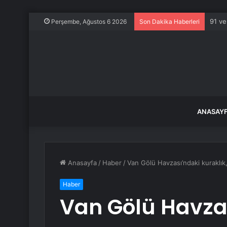
91 ve
Perşembe, Ağustos 6 2026
Son Dakika Haberleri
ANASAY
Anasayfa
/
Haber
/
Van Gölü Havzası’ndaki kuraklık,
Haber
Van Gölü Havzas