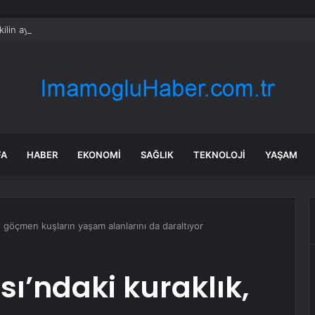
kilin ayrıldığı CHP’de kritik gün: Gözler yeni grup yönetiminde
FA
HABER
EKONOMI
SAĞLIK
TEKNOLOJI
YAŞAM
 göçmen kuşların yaşam alanlarını da daraltıyor
ı’ndaki kuraklık,