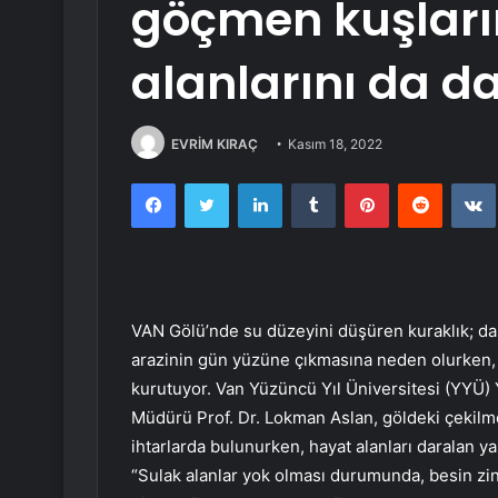
göçmen kuşlar
alanlarını da da
EVRİM KIRAÇ
Kasım 18, 2022
Facebook
Twitter
LinkedIn
Tumblr
Pinterest
Reddit
VAN Gölü’nde su düzeyini düşüren kuraklık; dah
arazinin gün yüzüne çıkmasına neden olurken, y
kurutuyor. Van Yüzüncü Yıl Üniversitesi (YYÜ)
Müdürü Prof. Dr. Lokman Aslan, göldeki çekilmey
ihtarlarda bulunurken, hayat alanları daralan ya
“Sulak alanlar yok olması durumunda, besin zin