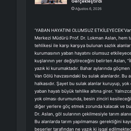
Gerçekleştirdi
Ağustos 6, 2026
‘YABAN HAYATINI OLUMSUZ ETKİLEYECEK’Van Y
Merkezi Müdürü Prof. Dr. Lokman Aslan, hem t
tehlikesi ile karşı karşıya bulunan sazlık alanlar
kurumasının yaban hayatını olumsuz etkileyeceğ
kuşlarının yer değiştireceğini belirten Aslan, “İ
yazık ki kurumaktadır. Bahar aylarında göçmen 
Van Gölü havzasındaki bu sulak alanlardır. Bu 
halkasıdır. Şayet bu sulak alanlar kuruyup, yok
yaban hayatı büyük tehlike altına girer. Yalnız
yok olması durumunda, besin zinciri kesileceği
diğer yerlere göç etmek zorunda kalacak ve bura
Dr. Aslan, göl sularının çekilmesiyle tarım alan
Bu alanlarda tarım yapılmaması gerektiğini kay
beşerler tarafından ne yazık ki işgal edilmekte