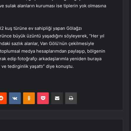
e sulak alanların kuruması ise tiplerin yok olmasına
32 kuş türüne ev sahipliği yapan Gölağzı
rünce büyük üzüntü yaşadığını söyleyerek, “Her yıl
daki sazlık alanlar, Van Gölü’nün çekilmesiyle
ip toplumsal medya hesaplarımdan paylaşıp, bölgenin
rak edip fotoğrafçı arkadaşlarımla yeniden buraya
e tedirginlik yaşattı” diye konuştu.
erest
Reddit
VKontakte
Odnoklassniki
Pocket
E-Posta ile paylaş
Yazdır