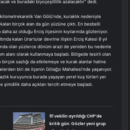
cak ve buradaki biyoçeşitlilik azalacaktır” dedi.
 kilometrekarelik Van Gölü’nde, kuraklık nedeniyle
 kalan birçok alan da gün yüzüne çıktı. En besbelli
a daha az olduğu Erciş ilçesinin kıyılarında gözleniyor.
ında kalan Urartular devrine ilişkin Erciş Kalesi 8 yıl
ltında olan yüzlerce dönüm arazi de yeniden bu nedenle
rım alanı olarak kullanmaya başladı. Bölgede tesirli olan
n birçok sazlığı da etkilemeye ve kurak alanlar haline
erden biri de ilçenin Gölağzı Mahallesi’nde yaşanıyor.
azlık kuruyunca burada yaşayan yerel kuş türleri yer
e şimdilik daha açıkları tercih etmeye başladı.
91 vekilin ayrıldığı CHP’de
kritik gün: Gözler yeni grup