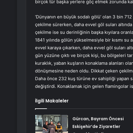
birçok tür başka yerlere göç etmek zorunda kala
‘Dünyanın en büyük sodalı gölü’ olan 3 bin 712
çekilme sürerken, daha evvel göl suları altında
çekilme ise su derinliğinin başka kıyılara oranl
1841 yılında gölün yükselmesiyle bir kısmı su alt
evvel karaya çıkarken, daha evvel göl suları a
gün yüzüne çıktı ve birçok kişi, bu bölgeleri ta
kuraklık, yaban kuşların konaklama alanları ola
dönüşmesine neden oldu. Dikkat çeken çekilmel
Daha önce 232 kuş türüne ev sahipliği yapan s
değiştirdi. Konaklamak için gelen flamingolar is
İlgili Makaleler
Gürcan, Bayram Öncesi
Eskişehir’de Ziyaretler