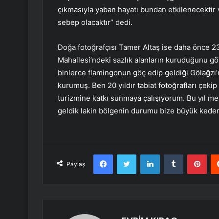
çıkmasıyla yaban hayatı bundan etkilenecektir v
sebep olacaktır” dedi.
Doğa fotoğrafçısı Tamer Altaş ise daha önce 2
Mahallesi’ndeki sazlık alanların kuruduğunu gö
binlerce flamingonun göç edip geldiği Gölağzı’n
kurumuş. Ben 20 yıldır tabiat fotoğrafları çek
turizmine katkı sunmaya çalışıyorum. Bu yıl me
geldik lakin bölgenin durumu bize büyük keder v
Facebook
Twitter
LinkedIn
Tumblr
Pint
Paylaş