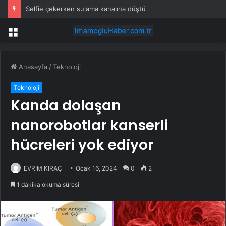
Selfie çekerken sulama kanalına düştü
Menü
Anasayfa
/
Teknoloji
Teknoloji
Kanda dolaşan
nanorobotlar kanserli
hücreleri yok ediyor
EVRİM KIRAÇ
Ocak 16, 2024
0
2
1 dakika okuma süresi