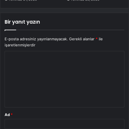
Bir yanıt yazın
E-posta adresiniz yayınlanmayacak.
Gerekli alanlar
*
ile
işaretlenmişlerdir
Y
o
r
u
m
*
Ad
*