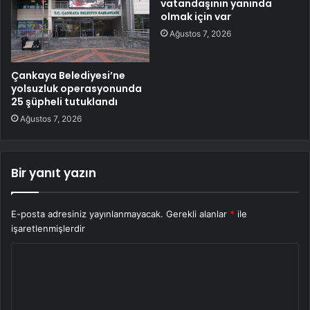
vatandaşının yanında
olmak için var
Ağustos 7, 2026
Çankaya Belediyesi’ne
yolsuzluk operasyonunda
25 şüpheli tutuklandı
Ağustos 7, 2026
Bir yanıt yazın
E-posta adresiniz yayınlanmayacak.
Gerekli alanlar
*
ile
işaretlenmişlerdir
Y
o
r