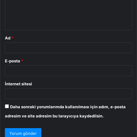
u
m
*
Ad
*
E-posta
*
İnternet sitesi
Daha sonraki yorumlarımda kullanılması için adım, e-posta
adresim ve site adresim bu tarayıcıya kaydedilsin.