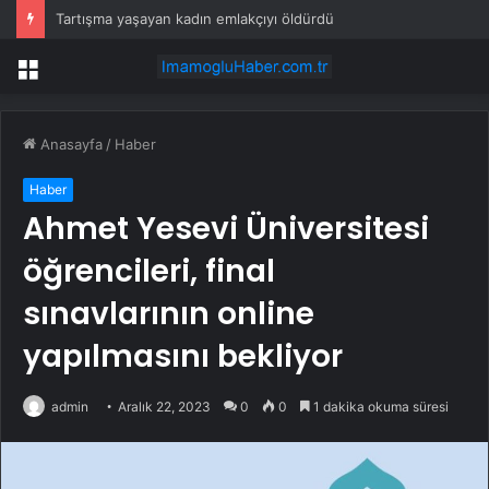
Tartışma yaşayan kadın emlakçıyı öldürdü
Menü
Anasayfa
/
Haber
Haber
Ahmet Yesevi Üniversitesi
öğrencileri, final
sınavlarının online
yapılmasını bekliyor
admin
Aralık 22, 2023
0
0
1 dakika okuma süresi