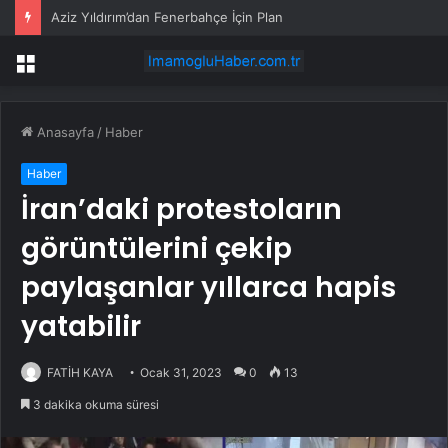
Aziz Yıldırım’dan Fenerbahçe İçin Plan
Menü
Anasayfa
/
Haber
Haber
İran’daki protestoların
görüntülerini çekip
paylaşanlar yıllarca hapis
yatabilir
FATİH KAYA
Ocak 31, 2023
0
13
3 dakika okuma süresi