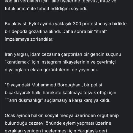
kodları verdikleri için “aile üyelerine tecavüz, infaz ve
tutuklanma” ile tehdit edildiğini söyledi.
Bu aktivist, Eylül ayında yaklaşık 300 protestocuyla birlikte
bir depoda gözaltına alındı. Daha sonra bir “itiraf”
imzalamaya zorlandılar.
İran yargısı, idam cezasına çarptırılan bir gencin suçunu
“kanıtlamak” için Instagram hikayelerinin ve çevrimiçi
diyalogların ekran görüntülerini de yayınladı.
19 yaşındaki Muhammed Boroughani, bir polisi
bıçaklayarak halkı harekete katılmaya teşvik ettiği için
“Tanrı düşmanlığı” suçlamasıyla karşı karşıya kaldı.
Ocak ayında halkın sosyal medya üzerinden örgütlenip
bulunduğu cezaevi önünde eylem yapması üzerine
evrakları yeniden incelenmesi için Yargıtay’a geri