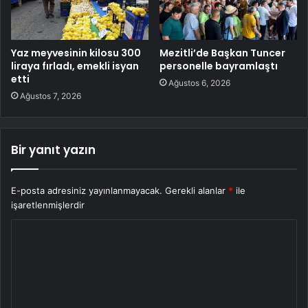
Yaz meyvesinin kilosu 300
Mezitli’de Başkan Tuncer
liraya fırladı, emekli isyan
personelle bayramlaştı
etti
Ağustos 6, 2026
Ağustos 7, 2026
Bir yanıt yazın
E-posta adresiniz yayınlanmayacak.
Gerekli alanlar
*
ile
işaretlenmişlerdir
Y
o
r
u