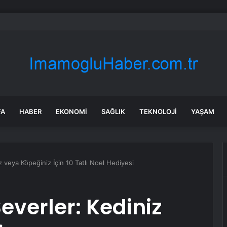
ular dikkat: Bu akşam aniden bastırabilir!
FA
HABER
EKONOMI
SAĞLIK
TEKNOLOJI
YAŞAM
z veya Köpeğiniz İçin 10 Tatlı Noel Hediyesi
everler: Kediniz