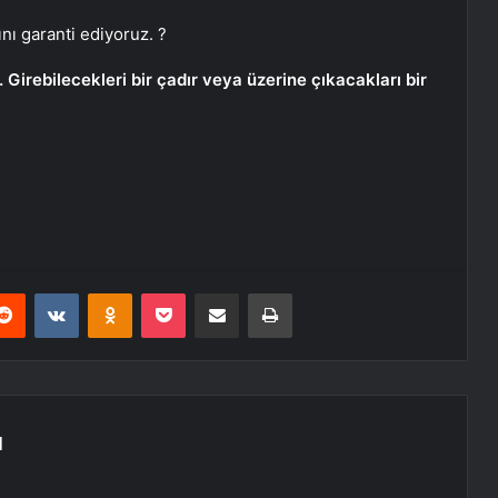
nı garanti ediyoruz. ?
. Girebilecekleri bir çadır veya üzerine çıkacakları bir
erest
Reddit
VKontakte
Odnoklassniki
Pocket
E-Posta ile paylaş
Yazdır
N