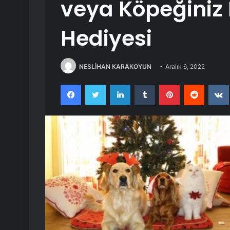
veya Köpeğiniz İ
Hediyesi
NESLİHAN KARAKOYUN
Aralık 6, 2022
Facebook
Twitter
LinkedIn
Tumblr
Pinterest
Reddit