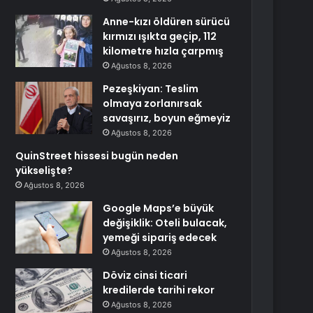
Anne-kızı öldüren sürücü
kırmızı ışıkta geçip, 112
kilometre hızla çarpmış
Ağustos 8, 2026
Pezeşkiyan: Teslim
olmaya zorlanırsak
savaşırız, boyun eğmeyiz
Ağustos 8, 2026
QuinStreet hissesi bugün neden
yükselişte?
Ağustos 8, 2026
Google Maps’e büyük
değişiklik: Oteli bulacak,
yemeği sipariş edecek
Ağustos 8, 2026
Döviz cinsi ticari
kredilerde tarihi rekor
Ağustos 8, 2026