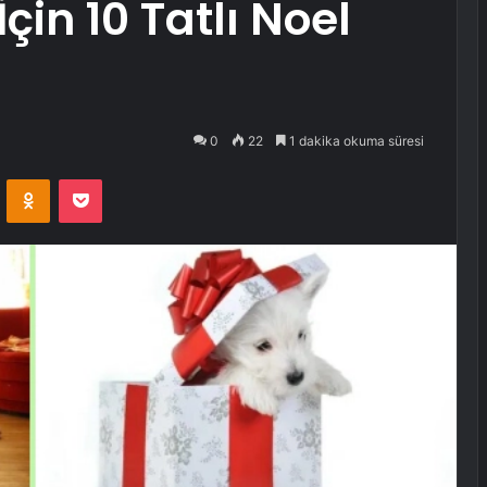
çin 10 Tatlı Noel
0
22
1 dakika okuma süresi
VKontakte
Odnoklassniki
Pocket