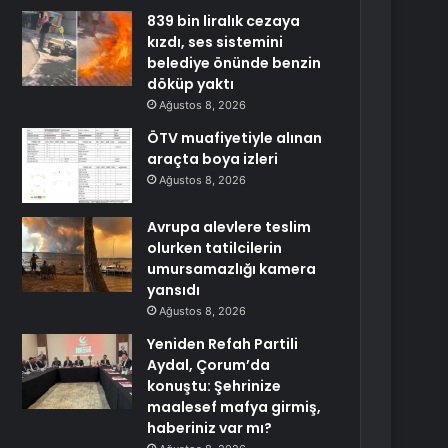
839 bin liralık cezaya
kızdı, ses sistemini
belediye önünde benzin
döküp yaktı
Ağustos 8, 2026
ÖTV muafiyetiyle alınan
araçta boya izleri
Ağustos 8, 2026
Avrupa alevlere teslim
olurken tatilcilerin
umursamazlığı kamera
yansıdı
Ağustos 8, 2026
Yeniden Refah Partili
Aydal, Çorum’da
konuştu: Şehrinize
maalesef mafya girmiş,
haberiniz var mı?