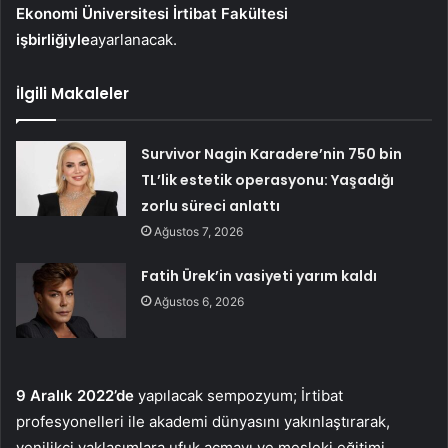
Ekonomi Üniversitesi İrtibat Fakültesi
işbirliğiyle
ayarlanacak.
İlgili Makaleler
Survivor Nagin Karadere’nin 750 bin
TL’lik estetik operasyonu: Yaşadığı
zorlu süreci anlattı
Ağustos 7, 2026
Fatih Ürek’in vasiyeti yarım kaldı
Ağustos 6, 2026
9 Aralık 2022’de
yapılacak sempozyum; İrtibat
profesyonelleri ile akademi dünyasını yakınlaştırarak,
yenilikçi yaklaşımlara ufuk açmayı ve mesleki eğitimi