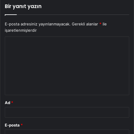
Bir yanıt yazın
E-posta adresiniz yayınlanmayacak.
Gerekli alanlar
*
ile
işaretlenmişlerdir
Y
o
r
u
m
*
Ad
*
E-posta
*