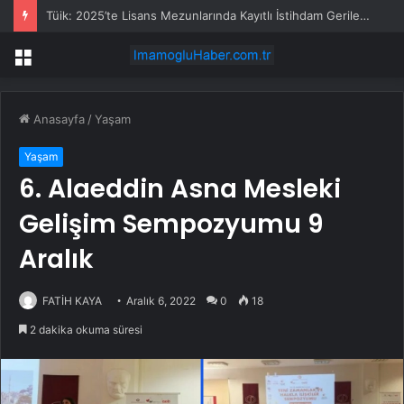
Tüik: 2025’te Lisans Mezunlarında Kayıtlı İstihdam Geriledi, En Yüksek Kazanç Pilotaj Bölümünde
Menü
Anasayfa
/
Yaşam
Yaşam
6. Alaeddin Asna Mesleki
Gelişim Sempozyumu 9
Aralık
FATİH KAYA
Aralık 6, 2022
0
18
2 dakika okuma süresi