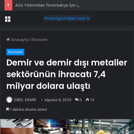
Aziz Yıldırım’dan Fenerbahçe İçin Plan
Menü
Anasayfa
/
Ekonomi
Ekonomi
Demir ve demir dışı metaller
sektörünün ihracatı 7,4
milyar dolara ulaştı
SİBEL DEMİR
Ağustos 9, 2023
0
13
1 dakika okuma süresi