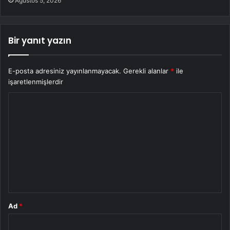
Ağustos 5, 2026
Bir yanıt yazın
E-posta adresiniz yayınlanmayacak.
Gerekli alanlar
*
ile
işaretlenmişlerdir
Y
o
r
u
m
*
Ad
*