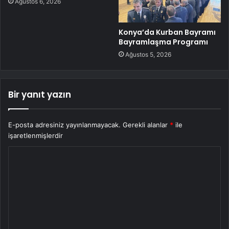
Ağustos 6, 2026
Konya’da Kurban Bayramı
Bayramlaşma Programı
Ağustos 5, 2026
Bir yanıt yazın
E-posta adresiniz yayınlanmayacak.
Gerekli alanlar
*
ile
işaretlenmişlerdir
Y
o
r
u
m