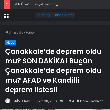
Fatih Ürek’in vasiyeti yarım kaldı
Menü
Anasayfa
/
Haber
Haber
Çanakkale’de deprem oldu
mu? SON DAKİKA! Bugün
Çanakkale’de deprem oldu
mu? AFAD ve Kandilli
deprem listesi!
EVRİM KIRAÇ
Ekim 30, 2023
0
4
Bir dakikadan az