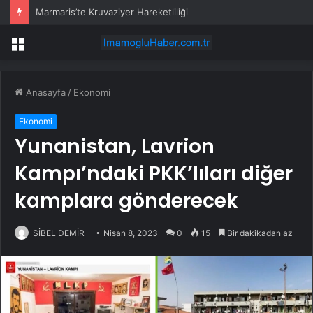
Marmaris’te Kruvaziyer Hareketliliği
Menü
Anasayfa
/
Ekonomi
Ekonomi
Yunanistan, Lavrion
Kampı’ndaki PKK’lıları diğer
kamplara gönderecek
SİBEL DEMİR
Nisan 8, 2023
0
15
Bir dakikadan az