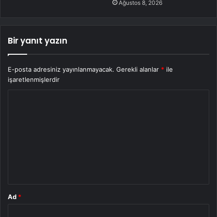
Ağustos 8, 2026
Bir yanıt yazın
E-posta adresiniz yayınlanmayacak.
Gerekli alanlar
*
ile
işaretlenmişlerdir
Y
o
r
u
m
*
Ad
*