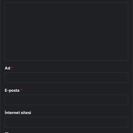
Y
o
r
u
m
*
Ad
*
E-posta
*
İnternet sitesi