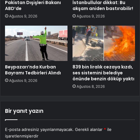
Pakistan Dışişleri Bakanı
İstanbullular dikkat: Bu
ABD’de
akşam aniden bastırabilir!
Ağustos 9, 2026
Ağustos 9, 2026
Beypazarı’nda Kurban
839 bin liralık cezaya kızdı,
Bayramı Tedbirleri Alındı
ses sistemini belediye
önünde benzin döküp yaktı
Ağustos 9, 2026
Ağustos 8, 2026
Bir yanıt yazın
E-posta adresiniz yayınlanmayacak.
Gerekli alanlar
*
ile
işaretlenmişlerdir