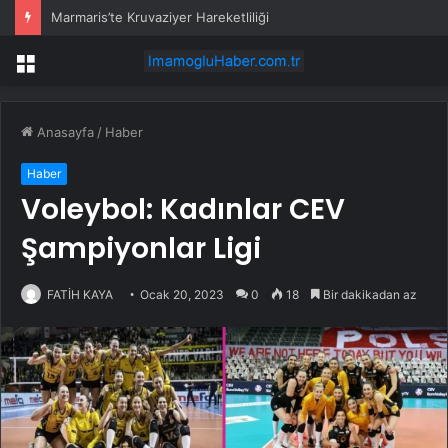
Marmaris’te Kruvaziyer Hareketliliği
Menü
Anasayfa
/
Haber
Haber
Voleybol: Kadınlar CEV
Şampiyonlar Ligi
FATİH KAYA
Ocak 20, 2023
0
18
Bir dakikadan az