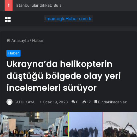
İstanbullular dikkat: Bu akşam aniden bastırabilir!
Menü
Anasayfa
/
Haber
Haber
Ukrayna’da helikopterin
düştüğü bölgede olay yeri
incelemeleri sürüyor
FATİH KAYA
Ocak 19, 2023
0
17
Bir dakikadan az