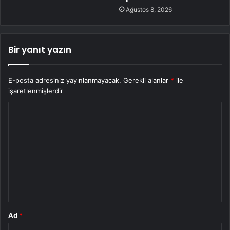
Ağustos 8, 2026
Bir yanıt yazın
E-posta adresiniz yayınlanmayacak.
Gerekli alanlar
*
ile
işaretlenmişlerdir
Y
o
r
u
m
*
Ad
*