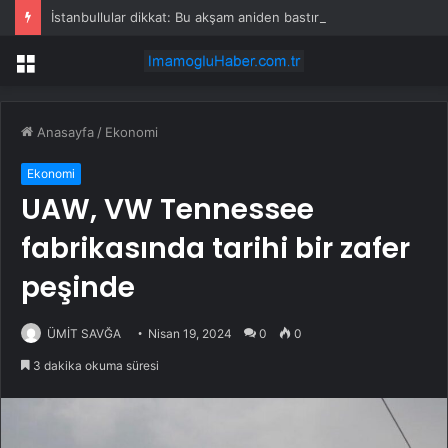
İstanbullular dikkat: Bu akşam aniden bastırabilir!
Menü
Anasayfa
/
Ekonomi
Ekonomi
UAW, VW Tennessee
fabrikasında tarihi bir zafer
peşinde
ÜMİT SAVĞA
Nisan 19, 2024
0
0
3 dakika okuma süresi