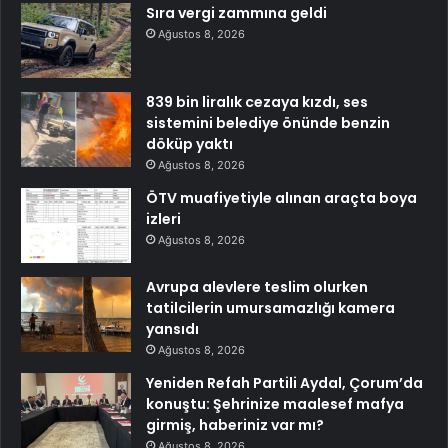
Sıra vergi zammına geldi
Ağustos 8, 2026
839 bin liralık cezaya kızdı, ses
sistemini belediye önünde benzin
döküp yaktı
Ağustos 8, 2026
ÖTV muafiyetiyle alınan araçta boya
izleri
Ağustos 8, 2026
Avrupa alevlere teslim olurken
tatilcilerin umursamazlığı kamera
yansıdı
Ağustos 8, 2026
Yeniden Refah Partili Aydal, Çorum’da
konuştu: Şehrinize maalesef mafya
girmiş, haberiniz var mı?
Ağustos 8, 2026