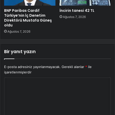
BNP Paribas Cardif
İncirin tanesi 42 TL
Türkiye’nin İç Denetim
Ağustos 7, 2026
Direktörü Mustafa Güneş
oldu
Ağustos 7, 2026
Bir yanıt yazın
E-posta adresiniz yayınlanmayacak.
Gerekli alanlar
*
ile
işaretlenmişlerdir
Y
o
r
u
m