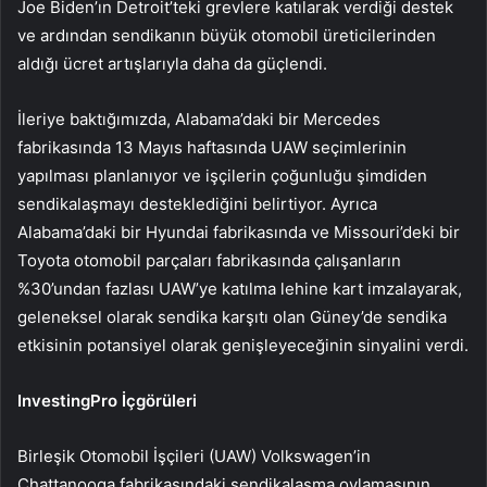
Joe Biden’ın Detroit’teki grevlere katılarak verdiği destek
ve ardından sendikanın büyük otomobil üreticilerinden
aldığı ücret artışlarıyla daha da güçlendi.
İleriye baktığımızda, Alabama’daki bir Mercedes
fabrikasında 13 Mayıs haftasında UAW seçimlerinin
yapılması planlanıyor ve işçilerin çoğunluğu şimdiden
sendikalaşmayı desteklediğini belirtiyor. Ayrıca
Alabama’daki bir Hyundai fabrikasında ve Missouri’deki bir
Toyota otomobil parçaları fabrikasında çalışanların
%30’undan fazlası UAW’ye katılma lehine kart imzalayarak,
geleneksel olarak sendika karşıtı olan Güney’de sendika
etkisinin potansiyel olarak genişleyeceğinin sinyalini verdi.
InvestingPro İçgörüleri
Birleşik Otomobil İşçileri (UAW) Volkswagen’in
Chattanooga fabrikasındaki sendikalaşma oylamasının