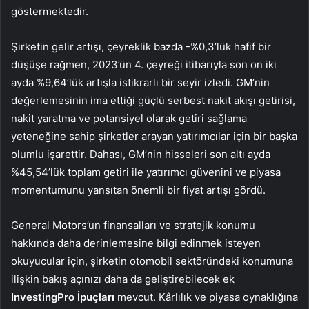
göstermektedir.
Şirketin gelir artışı, çeyreklik bazda -%0,3’lük hafif bir
düşüşe rağmen, 2023’ün 4. çeyreği itibarıyla son on iki
ayda %9,64’lük artışla istikrarlı bir seyir izledi. GM’nin
değerlemesinin ima ettiği güçlü serbest nakit akışı getirisi,
nakit yaratma ve potansiyel olarak getiri sağlama
yeteneğine sahip şirketler arayan yatırımcılar için bir başka
olumlu işarettir. Dahası, GM’nin hisseleri son altı ayda
%45,54’lük toplam getiri ile yatırımcı güvenini ve piyasa
momentumunu yansıtan önemli bir fiyat artışı gördü.
General Motors’un finansalları ve stratejik konumu
hakkında daha derinlemesine bilgi edinmek isteyen
okuyucular için, şirketin otomobil sektöründeki konumuna
ilişkin bakış açınızı daha da geliştirebilecek ek
InvestingPro İpuçları
mevcut. Kârlılık ve piyasa oynaklığına