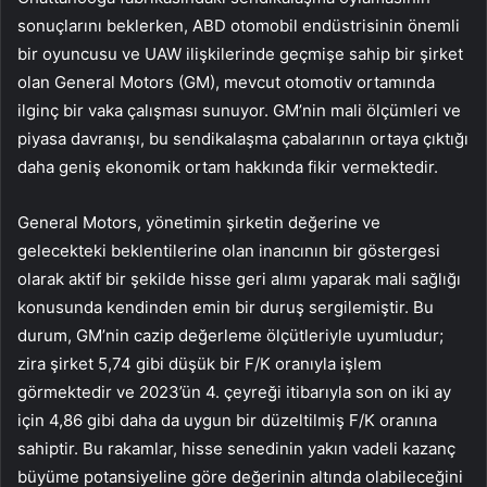
sonuçlarını beklerken, ABD otomobil endüstrisinin önemli
bir oyuncusu ve UAW ilişkilerinde geçmişe sahip bir şirket
olan General Motors (GM), mevcut otomotiv ortamında
ilginç bir vaka çalışması sunuyor. GM’nin mali ölçümleri ve
piyasa davranışı, bu sendikalaşma çabalarının ortaya çıktığı
daha geniş ekonomik ortam hakkında fikir vermektedir.
General Motors, yönetimin şirketin değerine ve
gelecekteki beklentilerine olan inancının bir göstergesi
olarak aktif bir şekilde hisse geri alımı yaparak mali sağlığı
konusunda kendinden emin bir duruş sergilemiştir. Bu
durum, GM’nin cazip değerleme ölçütleriyle uyumludur;
zira şirket 5,74 gibi düşük bir F/K oranıyla işlem
görmektedir ve 2023’ün 4. çeyreği itibarıyla son on iki ay
için 4,86 gibi daha da uygun bir düzeltilmiş F/K oranına
sahiptir. Bu rakamlar, hisse senedinin yakın vadeli kazanç
büyüme potansiyeline göre değerinin altında olabileceğini