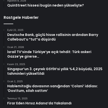
Ağustos 8, 2026
QuinStreet hissesi bugün neden yükselişte?
Rastgele Haberler
Eylül 22, 2025
Deutsche Bank, güçlü hisse rallisinin ardından Barry
Callebaut’u “tut”a düşürdü
Ocak 21, 2026
İsrail TV’sinde Türkiye’ye açık tehdit: Türk askeri
Gazze’ye girerse…
Kasım 23, 2025
Singapur’un 3. çeyrek GSYİH’si yıllık %4,2 büyüdü, 2025
tahminleri yükseltildi
Ocak 2, 2025
Hablemitoğlu davasının sanığından ‘Colani’ iddiası:
‘Dosttum, silah sattım’
Temmuz 15, 2025
Firar Eden Hırsız Adana’da Yakalandı