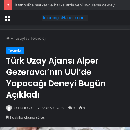
İstanbul’da market ve bakkallarda yeni uygulama devreye girdi
Menü
Anasayfa
/
Teknoloji
Teknoloji
Türk Uzay Ajansı Alper
Gezeravcı’nın UUİ’de
Yapacağı Deneyi Bugün
Açıkladı
FATİH KAYA
Ocak 24, 2024
0
3
1 dakika okuma süresi