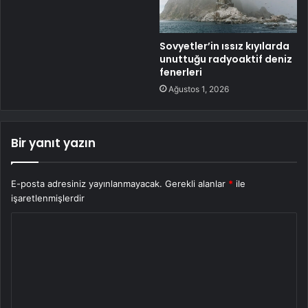
Sovyetler’in ıssız kıyılarda
unuttuğu radyoaktif deniz
fenerleri
Ağustos 1, 2026
Bir yanıt yazın
E-posta adresiniz yayınlanmayacak.
Gerekli alanlar
*
ile
işaretlenmişlerdir
Y
o
r
u
m