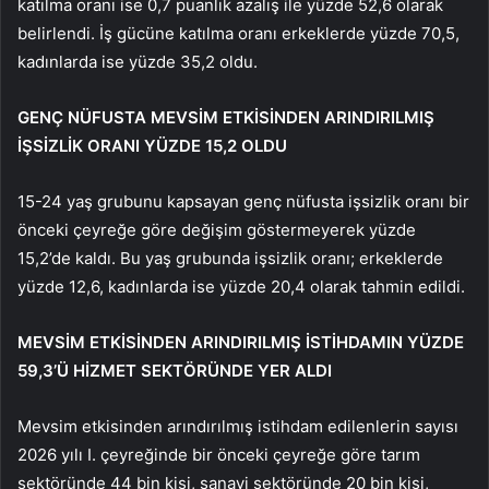
katılma oranı ise 0,7 puanlık azalış ile yüzde 52,6 olarak
belirlendi. İş gücüne katılma oranı erkeklerde yüzde 70,5,
kadınlarda ise yüzde 35,2 oldu.
GENÇ NÜFUSTA MEVSİM ETKİSİNDEN ARINDIRILMIŞ
İŞSİZLİK ORANI YÜZDE 15,2 OLDU
15-24 yaş grubunu kapsayan genç nüfusta işsizlik oranı bir
önceki çeyreğe göre değişim göstermeyerek yüzde
15,2’de kaldı. Bu yaş grubunda işsizlik oranı; erkeklerde
yüzde 12,6, kadınlarda ise yüzde 20,4 olarak tahmin edildi.
MEVSİM ETKİSİNDEN ARINDIRILMIŞ İSTİHDAMIN YÜZDE
59,3’Ü HİZMET SEKTÖRÜNDE YER ALDI
Mevsim etkisinden arındırılmış istihdam edilenlerin sayısı
2026 yılı I. çeyreğinde bir önceki çeyreğe göre tarım
sektöründe 44 bin kişi, sanayi sektöründe 20 bin kişi,