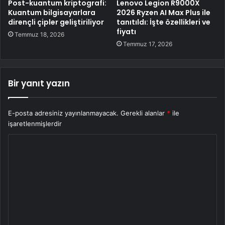
Post-kuantum kriptografi:
Lenovo Legion R9000X
Kuantum bilgisayarlara
2026 Ryzen AI Max Plus ile
dirençli çipler geliştiriliyor
tanıtıldı: İşte özellikleri ve
fiyatı
Temmuz 18, 2026
Temmuz 17, 2026
Bir yanıt yazın
E-posta adresiniz yayınlanmayacak.
Gerekli alanlar
*
ile
işaretlenmişlerdir
Y
o
r
u
m
*