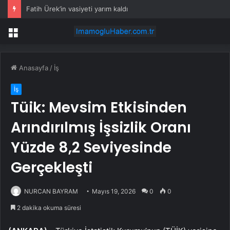
Fatih Ürek’in vasiyeti yarım kaldı
Menü
Anasayfa
/
İş
İş
Tüik: Mevsim Etkisinden
Arındırılmış İşsizlik Oranı
Yüzde 8,2 Seviyesinde
Gerçekleşti
NURCAN BAYRAM
Mayıs 19, 2026
0
0
2 dakika okuma süresi