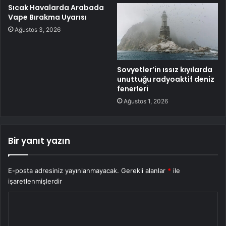
Sıcak Havalarda Arabada
Vape Bırakma Uyarısı
Ağustos 3, 2026
Sovyetler’in ıssız kıyılarda
unuttuğu radyoaktif deniz
fenerleri
Ağustos 1, 2026
Bir yanıt yazın
E-posta adresiniz yayınlanmayacak.
Gerekli alanlar
*
ile
işaretlenmişlerdir
Y
o