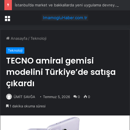
İstanbul’da market ve bakkallarda yeni uygulama devreye girdi
Menü
Anasayfa
/
Teknoloji
Teknoloji
TECNO amiral gemisi
modelini Türkiye’de satışa
çıkardı
ÜMİT SAVĞA
Temmuz 5, 2026
0
0
1 dakika okuma süresi