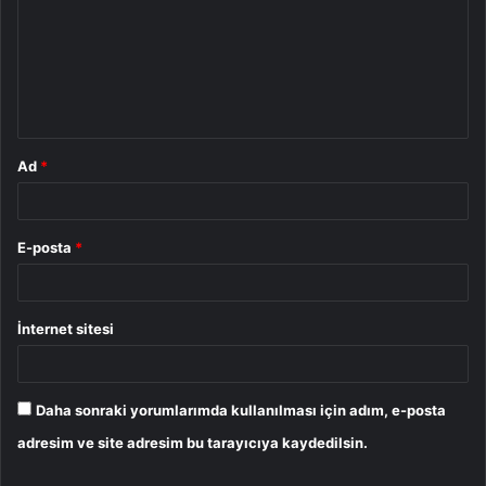
r
u
m
*
Ad
*
E-posta
*
İnternet sitesi
Daha sonraki yorumlarımda kullanılması için adım, e-posta
adresim ve site adresim bu tarayıcıya kaydedilsin.