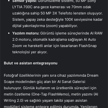
Sensör yapısı:
Görüntüleme sistemi, 50 MP Sony
LYTIA 700C ana gece kamerası ve 70mm odak
uzaklığına sahip 50 MP 3X Telefoto lensten oluşuyor.
Sistem, yapay zeka desteğiyle 100X seviyesine kadar
dijital yakınlaştırma (zoom) yapabiliyor.
Yazılım motoru:
Görüntü işleme süreçlerinde AI RAW
2.0 motoru, otomatik kadrajlama sağlayan AI Auto
Zoom ve hareketli anlar için tasarlanan FlashSnap
teknolojisi yer alıyor.
Bulut ve asistan entegrasyonu
Fotoğraf özelliklerinin yanı sıra cihaz yazılımında Dream
Scape modelinden güç alan bir AI Sanat Galerisi
bulunuyor. Günlük kullanım ve üretkenlik süreçleri için
metin özetleme (One-Tap FlashMemo), metin yazımı (AI
Writing 2.0) ve sağlıklı yaşam takibi yapan asistan
modülleri sisteme entegre edilmiş durumda. Yenilenen