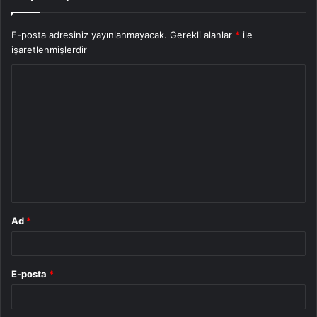
E-posta adresiniz yayınlanmayacak.
Gerekli alanlar
*
ile
işaretlenmişlerdir
Y
o
r
u
m
*
Ad
*
E-posta
*