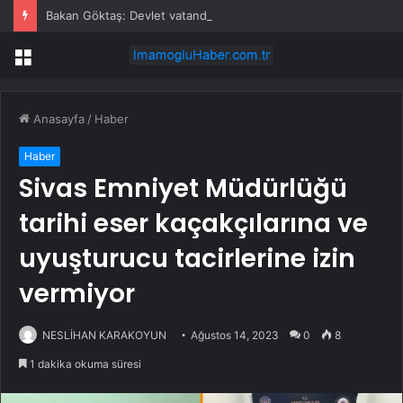
Bakan Göktaş: Devlet vatandaşının yanında olmak için var
Menü
Anasayfa
/
Haber
Haber
Sivas Emniyet Müdürlüğü
tarihi eser kaçakçılarına ve
uyuşturucu tacirlerine izin
vermiyor
NESLİHAN KARAKOYUN
Ağustos 14, 2023
0
8
1 dakika okuma süresi