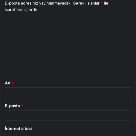
E-posta adresiniz yayınlanmayacak.
Gerekli alanlar
*
ile
işaretlenmişlerdir
Y
o
r
u
m
*
Ad
*
E-posta
*
İnternet sitesi