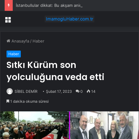
İstanbullular dikkat: Bu akşam aniden bastırabilir!
Menü
Anasayfa
/
Haber
Haber
Sıtkı Kürüm son
yolculuğuna veda etti
SİBEL DEMİR
Şubat 17, 2023
0
14
1 dakika okuma süresi