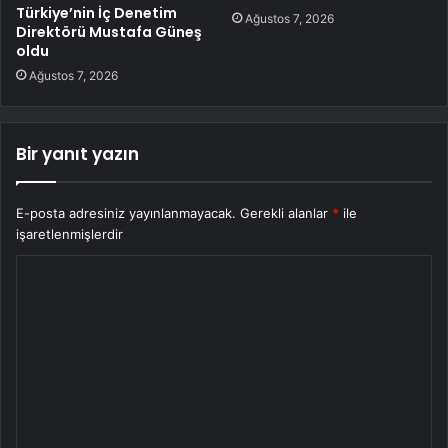
Türkiye’nin İç Denetim
Ağustos 7, 2026
Direktörü Mustafa Güneş
oldu
Ağustos 7, 2026
Bir yanıt yazın
E-posta adresiniz yayınlanmayacak.
Gerekli alanlar
*
ile
işaretlenmişlerdir
Y
o
r
u
m
*