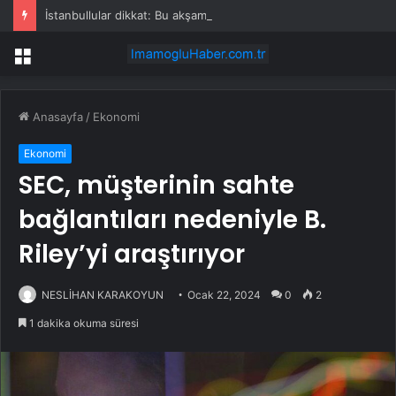
İstanbullular dikkat: Bu akşam aniden bastırabilir!
Menü
Anasayfa
/
Ekonomi
Ekonomi
SEC, müşterinin sahte
bağlantıları nedeniyle B.
Riley’yi araştırıyor
NESLİHAN KARAKOYUN
Ocak 22, 2024
0
2
1 dakika okuma süresi