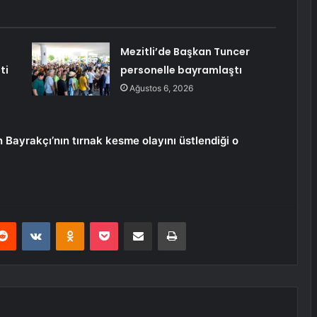
Mezitli’de Başkan Tuncer
ti
personelle bayramlaştı
Ağustos 6, 2026
ayrakçı’nın tırnak kesme olayını üstlendiği o
erest
Reddit
VKontakte
Odnoklassniki
Pocket
E-Posta ile paylaş
Yazdır