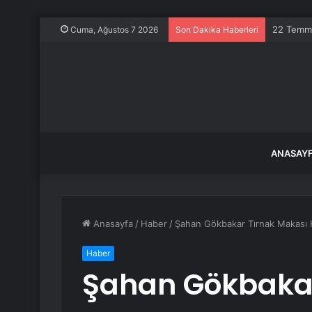
22 Temmuz
Cuma, Ağustos 7 2026
Son Dakika Haberleri
ANASAY
Anasayfa
/
Haber
/
Şahan Gökbakar Tırnak Makası Ha
Haber
Şahan Gökbakar