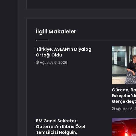
İlgili Makaleler
Türkiye, ASEAN’ın Diyalog
Ortağı Oldu
Ağustos 6, 2026
Gürcan, B
Eskişehir’d
Gerçekleşt
Ağustos 6, 
BM Genel Sekreteri
Guterres’in Kıbrıs Özel
Temsilcisi Holguin,