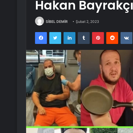
Hakan Bayrakçı’y
SİBEL DEMİR
Şubat 2, 2023
Facebook
Twitter
LinkedIn
Tumblr
Pinterest
Reddit