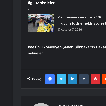
İlgili Makaleler
Yaz meyvesinin kilosu 300
liraya fırladı, emekli isyan et
Ağustos 7, 2026
İşte ünlü komedyen Şahan Gökbakar’ın Hakan B
sahneler…
Facebook
Twitter
LinkedIn
Tumblr
Pint
Paylaş