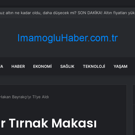
 altın ne kadar oldu, daha düşecek mi? SON DAKİKA! Altın fiyatları yükse
FA
HABER
EKONOMI
SAĞLIK
TEKNOLOJI
YAŞAM
kan Bayrakçı’yı Ti’ye Aldı
 Tırnak Makası