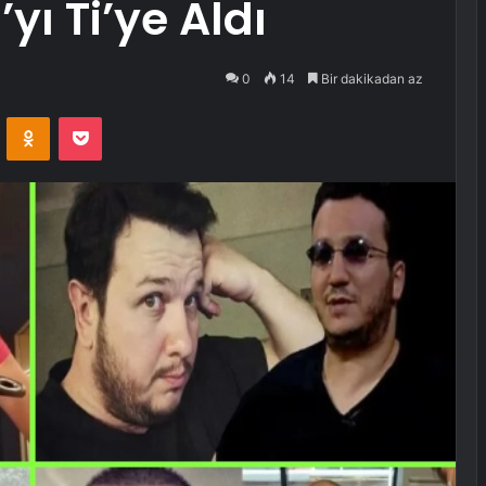
ı Ti’ye Aldı
0
14
Bir dakikadan az
VKontakte
Odnoklassniki
Pocket