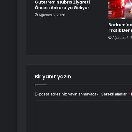
Guterres’in Kıbrıs Ziyareti
Öncesi Ankara’ya Geliyor
Ağustos 6, 2026
Bodrum’da
Trafik Den
Ağustos 6, 
Bir yanıt yazın
E-posta adresiniz yayınlanmayacak.
Gerekli alanlar
*
i
Y
o
r
u