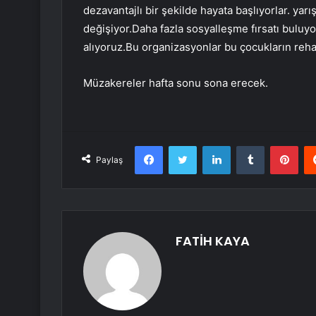
dezavantajlı bir şekilde hayata başlıyorlar. yarı
değişiyor.Daha fazla sosyalleşme fırsatı buluyo
alıyoruz.Bu organizasyonlar bu çocukların rehab
Müzakereler hafta sonu sona erecek.
Facebook
Twitter
LinkedIn
Tumblr
Pint
Paylaş
FATİH KAYA