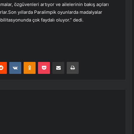
şmalar, özgüvenleri artıyor ve ailelerinin bakış açıları
rlar.Son yıllarda Paralimpik oyunlarda madalyalar
ilitasyonunda çok faydalı oluyor.” dedi.
erest
Reddit
VKontakte
Odnoklassniki
Pocket
E-Posta ile paylaş
Yazdır