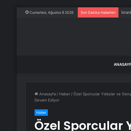
İstan
Cumartesi, Ağustos 8 2026
Son Dakika Haberleri
ANASAY
Anasayfa
/
Haber
/
Özel Sporcular Yıldızlar ve Gen
Devam Ediyor
Haber
Özel Sporcular Y