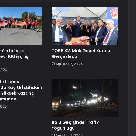
in lojistik
TOBB 82. Mali Genel Kurulu
v: 100 işçi iş
Gerçekleşti
Ağustos 7, 2026
2026
te Lisans
da Kayıtlı İstihdam
En Yüksek Kazanç
lümünde
2026
Bolu Geçişinde Trafik
Yoğunluğu
Ağustos 7, 2026