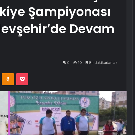
rkiye Şampiyonası
Nevşehir’de Devam
0
10
Bir dakikadan az
VKontakte
Odnoklassniki
Pocket