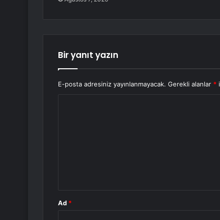
Bir yanıt yazın
E-posta adresiniz yayınlanmayacak.
Gerekli alanlar
*
i
Y
o
r
u
m
*
Ad
*