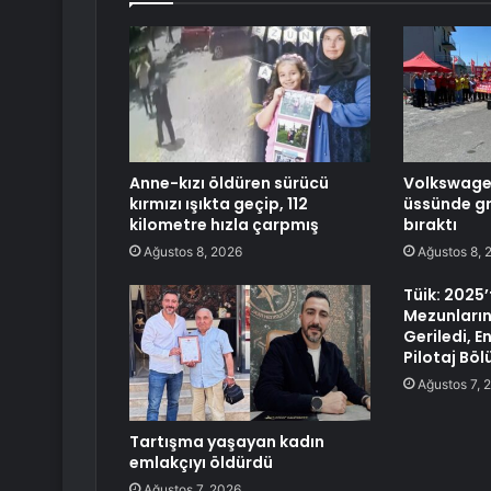
Anne-kızı öldüren sürücü
Volkswagen’
kırmızı ışıkta geçip, 112
üssünde gre
kilometre hızla çarpmış
bıraktı
Ağustos 8, 2026
Ağustos 8, 
Tüik: 2025’
Mezunların
Geriledi, 
Pilotaj Bö
Ağustos 7, 
Tartışma yaşayan kadın
emlakçıyı öldürdü
Ağustos 7, 2026