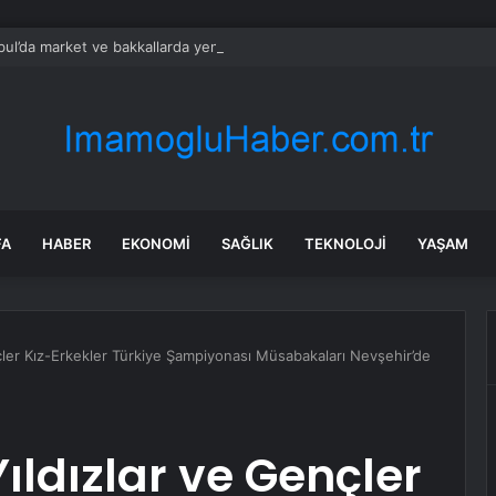
bul’da market ve bakkallarda yeni uygulama devreye girdi
FA
HABER
EKONOMI
SAĞLIK
TEKNOLOJI
YAŞAM
çler Kız-Erkekler Türkiye Şampiyonası Müsabakaları Nevşehir’de
ıldızlar ve Gençler