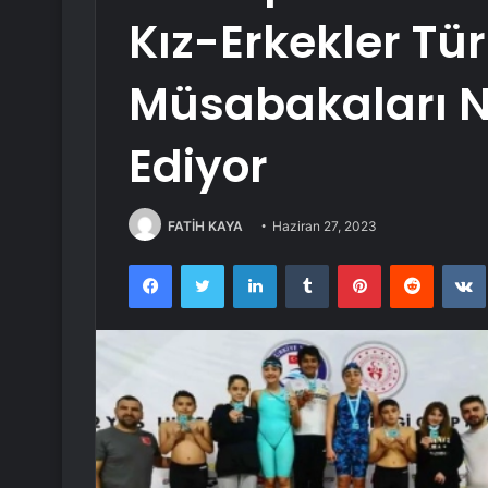
Kız-Erkekler Tü
Müsabakaları 
Ediyor
FATİH KAYA
Haziran 27, 2023
Facebook
Twitter
LinkedIn
Tumblr
Pinterest
Reddit