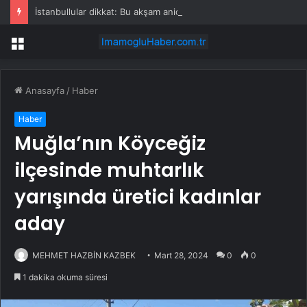
İstanbullular dikkat: Bu akşam aniden bastırabilir!
Menü
Anasayfa
/
Haber
Haber
Muğla’nın Köyceğiz
ilçesinde muhtarlık
yarışında üretici kadınlar
aday
MEHMET HAZBİN KAZBEK
Mart 28, 2024
0
0
1 dakika okuma süresi