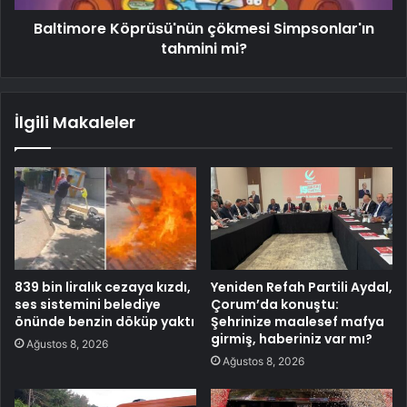
Baltimore Köprüsü'nün çökmesi Simpsonlar'ın
tahmini mi?
İlgili Makaleler
839 bin liralık cezaya kızdı,
Yeniden Refah Partili Aydal,
ses sistemini belediye
Çorum’da konuştu:
önünde benzin döküp yaktı
Şehrinize maalesef mafya
girmiş, haberiniz var mı?
Ağustos 8, 2026
Ağustos 8, 2026