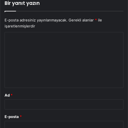
Bir yanıt yazın
E-posta adresiniz yayınlanmayacak.
Gerekli alanlar
*
ile
işaretlenmişlerdir
Y
o
r
u
m
*
Ad
*
E-posta
*