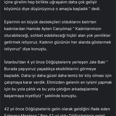
içine girelim hep birlikte uğraşalım daha çok gelişir
köyümüz diye düşünüyoruz o amaçla başladık ” dedi.
Eşlerinin en büyük destekçileri olduklarını belirten
kadınlardan Hamide Ayten Canyılmaz ” Kadınlarımızın
oturabileceği, sohbet edebileceği hiçbir alan yok yenilikler
getirmek istiyoruz. Kadının gücünün her alanda göstermek
istiyoruz” diye konuştu.
İstanbul’dan 4 yıl önce Döğüşbelen’e yerleşen Jale Baki ”
Burada yaşıyoruz yaşadıkça eksikliklerini görmeye
başladık. Daha iyi daha güzel daha temiz bir köy olması için
çalışmaya karar verdik. Elimizden gelenin en iyisini yapmak
için bu yola çıktık ve bu yola çıktığım arkadaşlarımla
başarmaya niyetliyiz ” şeklinde konuştu.
42 yıl önce Döğüşbelen’e gelin olarak geldiğini ifade eden
Fatmana Menteşe ” Ben 42 yıl oldu Döğüşbelen’e geleli.