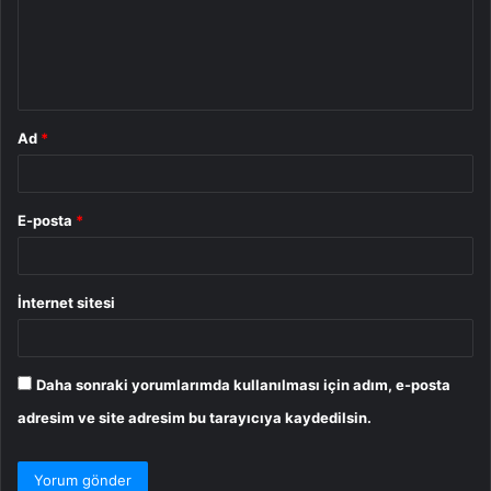
u
m
*
Ad
*
E-posta
*
İnternet sitesi
Daha sonraki yorumlarımda kullanılması için adım, e-posta
adresim ve site adresim bu tarayıcıya kaydedilsin.