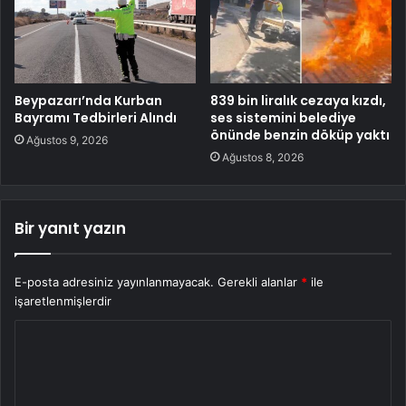
Beypazarı’nda Kurban
839 bin liralık cezaya kızdı,
Bayramı Tedbirleri Alındı
ses sistemini belediye
önünde benzin döküp yaktı
Ağustos 9, 2026
Ağustos 8, 2026
Bir yanıt yazın
E-posta adresiniz yayınlanmayacak.
Gerekli alanlar
*
ile
işaretlenmişlerdir
Y
o
r