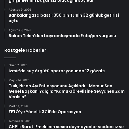
girişimlerinin başarısız olacağını söyledi
Ağustos 9, 2026
Bankalar gaza bastı: 350 bin TL’nin 32 günlük getirisi
uçtu
Ağustos 9, 2026
Bakan Tekin’den bayramlaşmada Erdoğan vurgusu
Rastgele Haberler
Nisan 7, 2025
İzmir’de suç örgütü operasyonunda 12 gözaltı
Mayıs 14, 2026
Tüik, Nisan Ayı Enflasyonunu Açıkladı… Memur Sen
Genel Başkanı Yalçın: “Kamu Görevlisine Seyyanen Zam
Verilsin”
Mart 14, 2026
FETÖ’ye Yönelik 37 İl’de Operasyon
Temmuz 3, 2025
CHP’li Barut: Emeklinin sesini duymayanlar vicdansız ve