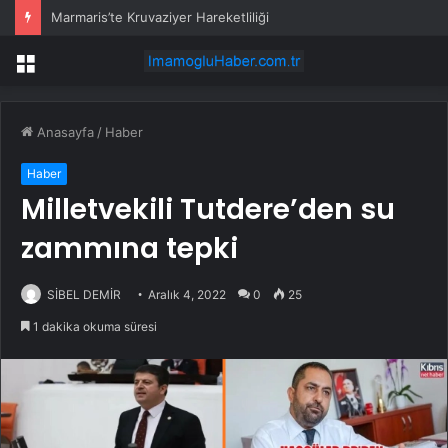
Marmaris’te Kruvaziyer Hareketliliği
Menü
Anasayfa
/
Haber
Haber
Milletvekili Tutdere’den su
zammına tepki
SİBEL DEMİR
Aralık 4, 2022
0
25
1 dakika okuma süresi