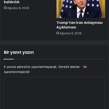
kaldırıldı
Ağustos 8, 2026
Trump’tan İran Anlaşması
Açıklaması
Ağustos 8, 2026
Bir yanıt yazın
E-posta adresiniz yayınlanmayacak.
Gerekli alanlar
*
ile
işaretlenmişlerdir
Y
o
r
u