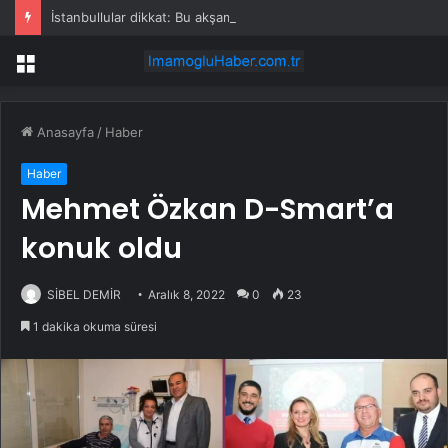
İstanbullular dikkat: Bu akşam aniden bastırabilir!
Menü
Anasayfa
/
Haber
Haber
Mehmet Özkan D-Smart’a
konuk oldu
SİBEL DEMİR
Aralık 8, 2022
0
23
1 dakika okuma süresi