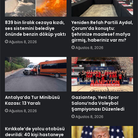
839 bin liralık cezaya kızdı,
Yeniden Refah Partili Aydal,
ses sistemini belediye
Çorum’da konuştu:
önünde benzin döküp yaktı
Şehrinize maalesef mafya
girmiş, haberiniz var mı?
Ağustos 8, 2026
Ağustos 8, 2026
Antalya’da Tur Minibüsü
Gaziantep, Yeni Spor
Kazası: 13 Yaralı
Salonu’nda Voleybol
Şampiyonası Düzenledi
Ağustos 8, 2026
Ağustos 8, 2026
Kırıkkale’de yolcu otobüsü
devrildi: 40 kişi hastaneye