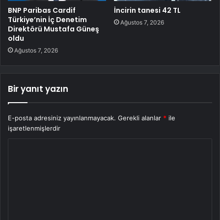
BNP Paribas Cardif
İncirin tanesi 42 TL
Türkiye’nin İç Denetim
Ağustos 7, 2026
Direktörü Mustafa Güneş
oldu
Ağustos 7, 2026
Bir yanıt yazın
E-posta adresiniz yayınlanmayacak.
Gerekli alanlar
*
ile
işaretlenmişlerdir
Y
o
r
u
m
*