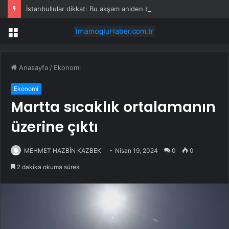
İstanbullular dikkat: Bu akşam aniden bastırabilir!
Menü
Anasayfa
/
Ekonomi
Ekonomi
Martta sıcaklık ortalamanın
üzerine çıktı
MEHMET HAZBİN KAZBEK
Nisan 19, 2024
0
0
2 dakika okuma süresi