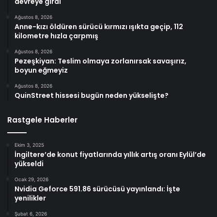
devreye girdi
Ağustos 8, 2026
Anne-kızı öldüren sürücü kırmızı ışıkta geçip, 112
kilometre hızla çarpmış
Ağustos 8, 2026
Pezeşkiyan: Teslim olmaya zorlanırsak savaşırız,
boyun eğmeyiz
Ağustos 8, 2026
QuinStreet hissesi bugün neden yükselişte?
Rastgele Haberler
Ekim 3, 2025
İngiltere’de konut fiyatlarında yıllık artış oranı Eylül’de
yükseldi
Ocak 29, 2026
Nvidia Geforce 591.86 sürücüsü yayınlandı: İşte
yenilikler
Şubat 6, 2026