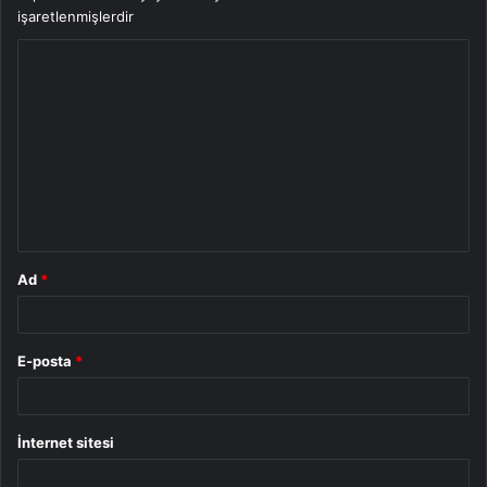
işaretlenmişlerdir
Y
o
r
u
m
*
Ad
*
E-posta
*
İnternet sitesi