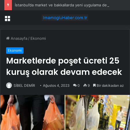
İstanbul’da market ve bakkallarda yeni uygulama devreye girdi
Menü
Anasayfa
/
Ekonomi
Ekonomi
Marketlerde poşet ücreti 25
kuruş olarak devam edecek
SİBEL DEMİR
Ağustos 4, 2023
0
9
Bir dakikadan az