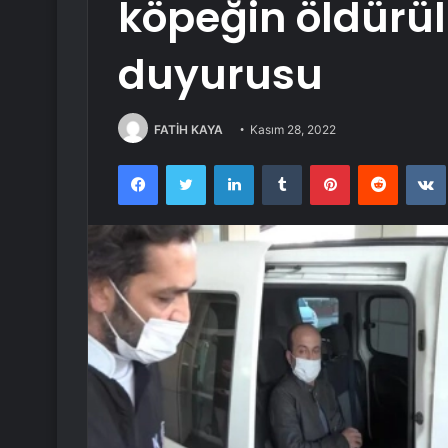
köpeğin öldürü
duyurusu
FATİH KAYA
Kasım 28, 2022
Facebook
Twitter
LinkedIn
Tumblr
Pinterest
Reddit