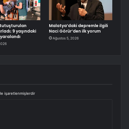
tutuşturulan
Malatya’daki depremle ilgili
rladı; 9 yaşındaki
Naci Görür’den ilk yorum
 yaralandı
Ağustos 5, 2026
2026
le işaretlenmişlerdir