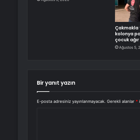
Çakmakla 
kolonya pa
çocuk ağır
Ağustos 5, 
Bir yanıt yazın
E-posta adresiniz yayınlanmayacak.
Gerekli alanlar
*
i
Y
o
r