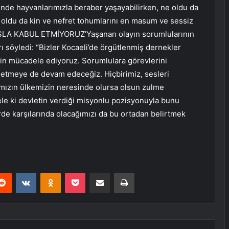
de hayvanlarımızla beraber yaşayabilirken, ne oldu da
 oldu da kin ve nefret tohumlarını en masum ve sessiz
ASLA KABUL ETMİYORUZ’Yaşanan olayın sorumlularının
rı söyledi: “Bizler Kocaeli’de örgütlenmiş dernekler
çin mücadele ediyoruz. Sorumlulara görevlerini
kip etmeye de devam edeceğiz. Hiçbirimiz, sesleri
rımızın ülkemizin neresinde olursa olsun zulme
ele ki devletin verdiği misyonlu pozisyonuyla bunu
rde karşılarında olacağımızı da bu ortadan belirtmek
erest
Reddit
VKontakte
Odnoklassniki
Pocket
E-Posta ile paylaş
Yazdır