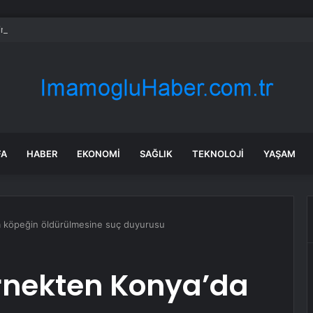
 insanları gerçeği açıkladı: Em fazla bu kadar olabiliyormuş
FA
HABER
EKONOMI
SAĞLIK
TEKNOLOJI
YAŞAM
a köpeğin öldürülmesine suç duyurusu
ernekten Konya’da