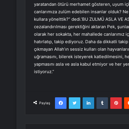
yaratandan ötürü merhamet gösteren, uyum için
canlarımıza zulüm edebilen insanlar olduk? Ne
kullara yönelttik?” dedi.’BU ZULMÜ ASLA VE 
cezalandırılması gerektiğini aktaran Pek, şunla
olarak her sokakta, her mahallede canlarımız i
hatırlatıp, takip ediyoruz. Daha da dikkatli ta
çıkmayan Allah’ın sessiz kulları olan hayvanla
uğramasını, bilerek isteyerek katledilmesini, h
yapmasını asla ve asla kabul etmiyor ve her ye
istiyoruz.”
Facebook
Twitter
LinkedIn
Tumblr
Pint
Paylaş