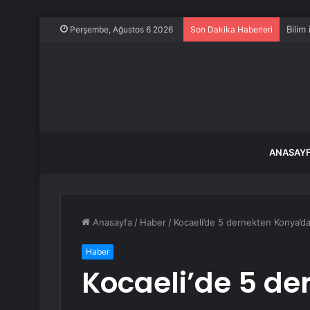
Bilim
Perşembe, Ağustos 6 2026
Son Dakika Haberleri
ANASAY
Anasayfa
/
Haber
/
Kocaeli’de 5 dernekten Konya’d
Haber
Kocaeli’de 5 d