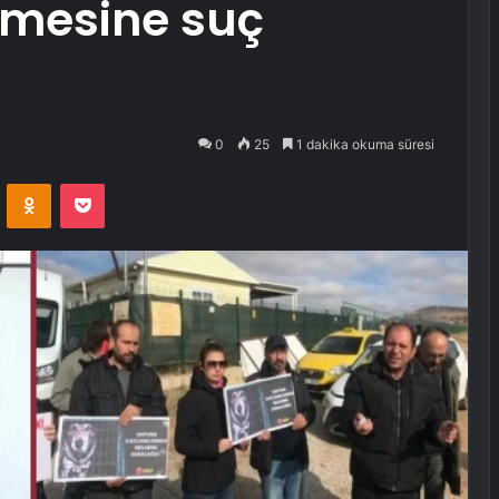
lmesine suç
0
25
1 dakika okuma süresi
VKontakte
Odnoklassniki
Pocket