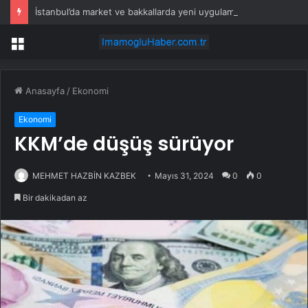
İstanbul’da market ve bakkallarda yeni uygulama devreye girdi
Menü
Anasayfa
/
Ekonomi
Ekonomi
KKM’de düşüş sürüyor
MEHMET HAZBİN KAZBEK
Mayıs 31, 2024
0
0
Bir dakikadan az