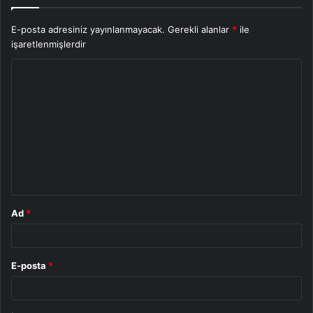
E-posta adresiniz yayınlanmayacak.
Gerekli alanlar
*
ile
işaretlenmişlerdir
Y
o
r
u
m
*
Ad
*
E-posta
*