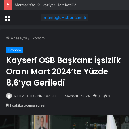
Marmaris’te Kruvaziyer Hareketliliği
Menü
Anasayfa
/
Ekonomi
Ekonomi
Kayseri OSB Başkanı: İşsizlik
Oranı Mart 2024’te Yüzde
8,6’ya Geriledi
MEHMET HAZBİN KAZBEK
Mayıs 10, 2024
0
0
1 dakika okuma süresi