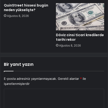
QuinStreet hissesi bugün
neden yükselişte?
Ağustos 8, 2026
Döviz cinsi ticari kredilerde
tarihi rekor
Ağustos 8, 2026
Bir yanıt yazın
E-posta adresiniz yayınlanmayacak.
Gerekli alanlar
*
ile
işaretlenmişlerdir
Y
o
r