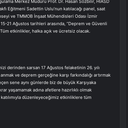
ulama Merkez Müdürü Prof. Dr. Hasan Sözbilir, HİASD
ı Eğitmeni Sadettin Uslu’nun katılacağı panel, saat
onseyi ve TMMOB İnşaat Mühendisleri Odası İzmir
de 15-21 Ağustos tarihleri arasında, “Deprem ve Güvenli
Tüm etkinlikler, halka açık ve ücretsiz olacak.
zi derinden sarsan 17 Ağustos felaketinin 26. yılı
ı anmak ve deprem gerçeğine karşı farkındalığı artırmak
 geçen sene aynı günlerde biz de büyük Karşıyaka
krar yaşamamak adına afetlere hazırlıklı olmak
 katılımıyla düzenleyeceğimiz etkinliklere tüm