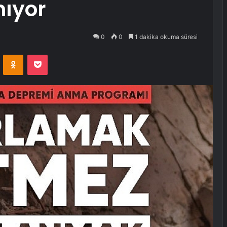
nıyor
0
0
1 dakika okuma süresi
VKontakte
Odnoklassniki
Pocket