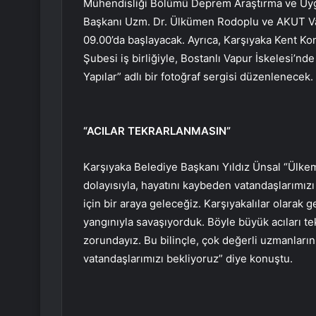
Mühendisliği Bölümü Deprem Araştırma ve Uyg
Başkanı Uzm. Dr. Ülkümen Rodoplu ve AKUT Vakf
09.00’da başlayacak. Ayrıca, Karşıyaka Kent K
Şubesi iş birliğiyle, Bostanlı Vapur İskelesi’n
Yapılar” adlı bir fotoğraf sergisi düzenlenecek. 
“ACILAR TEKRARLANMASIN”
Karşıyaka Belediye Başkanı Yıldız Ünsal “Ülkemi
dolayısıyla, hayatını kaybeden vatandaşlarımız
için bir araya geleceğiz. Karşıyakalılar olarak
yangınıyla savaşıyorduk. Böyle büyük acıları te
zorundayız. Bu bilinçle, çok değerli uzmanların
vatandaşlarımızı bekliyoruz” diye konuştu.