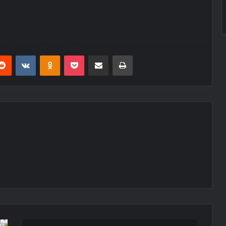
erest
Reddit
VKontakte
Odnoklassniki
Pocket
E-Posta ile paylaş
Yazdır