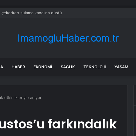
e çekerken sulama kanalına düştü
FA
HABER
EKONOMI
SAĞLIK
TEKNOLOJI
YAŞAM
k etkinlikleriyle anıyor
ustos’u farkındalık