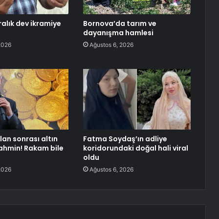
iralık dev ikramiye
Bornova’da tarım ve
dayanışma hamlesi
2026
Ağustos 6, 2026
lan sonrası altın
Fatma Soydaş’ın adliye
 tahmin! Rakam bile
koridorundaki doğal hali viral
oldu
2026
Ağustos 6, 2026