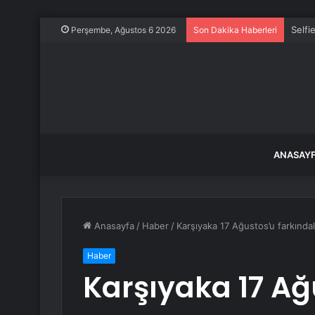
Selfi
Perşembe, Ağustos 6 2026
Son Dakika Haberleri
ANASAY
Anasayfa
/
Haber
/
Karşıyaka 17 Ağustos’u farkındalı
Haber
Karşıyaka 17 Ağ