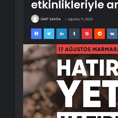
etkinlikleriyle a
ÜMİT SAVĞA
Ağustos 11, 2025
Facebook
Twitter
LinkedIn
Tumblr
Pinterest
Reddit