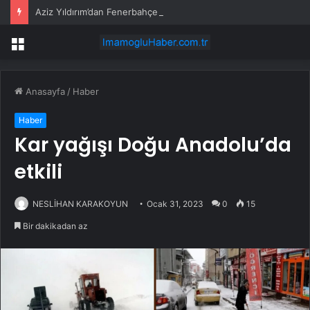
Aziz Yıldırım’dan Fenerbahçe İçin Plan
Menü
Anasayfa
/
Haber
Haber
Kar yağışı Doğu Anadolu’da
etkili
NESLİHAN KARAKOYUN
Ocak 31, 2023
0
15
Bir dakikadan az