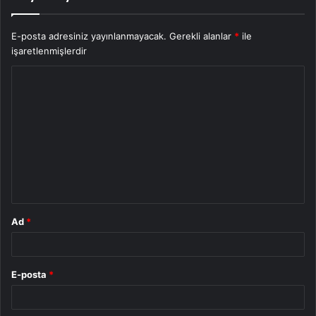
E-posta adresiniz yayınlanmayacak.
Gerekli alanlar
*
ile
işaretlenmişlerdir
Y
o
r
u
m
*
Ad
*
E-posta
*