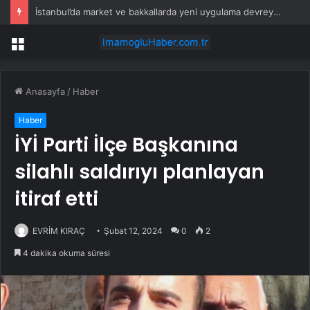
İstanbul’da market ve bakkallarda yeni uygulama devreye girdi
Menü
Anasayfa
/
Haber
Haber
İYİ Parti İlçe Başkanına
silahlı saldırıyı planlayan
itiraf etti
EVRİM KIRAÇ
Şubat 12, 2024
0
2
4 dakika okuma süresi