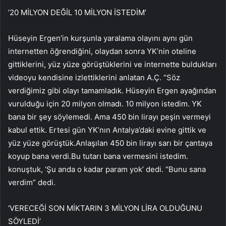
’20 MİLYON DEĞİL 10 MİLYON İSTEDİM’
Hüseyin Ergen’in kurşunla yaralama olayını aynı gün
internetten öğrendiğini, olaydan sonra YK’nin oteline
gittiklerini, yüz yüze görüştüklerini ve internette buldukları
videoyu kendisine izlettiklerini anlatan A.Ç. “Söz
verdiğimiz gibi olayı tamamladık. Hüseyin Ergen ayağından
vurulduğu için 20 milyon olmadı. 10 milyon istedim. YK
bana bir şey söylemedi. Ama 450 bin lirayı peşin vermeyi
kabul ettik. Ertesi gün YK’nın Antalya’daki evine gittik ve
yüz yüze görüştük.Anlaşılan 450 bin lirayı sarı bir çantaya
koyup bana verdi.Bu tutarı bana vermesini istedim.
konuştuk, ‘Şu anda o kadar param yok’ dedi. “Bunu sana
verdim” dedi.
‘VERECEĞİ SON MİKTARIN 3 MİLYON LİRA OLDUĞUNU
SÖYLEDİ’