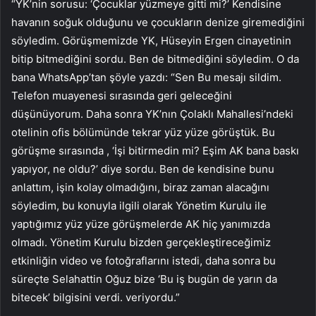
“YK’nin sorusu: ‘Çocuklar yüzmeye gitti mi?’ Kendisine
havanın soğuk olduğunu ve çocukların denize giremediğini
söyledim. Görüşmemizde YK, Hüseyin Ergen cinayetinin
bitip bitmediğini sordu. Ben de bitmediğini söyledim. O da
bana WhatsApp’tan şöyle yazdı: “Sen Bu mesajı sildim.
Telefon muayenesi sırasında geri geleceğini
düşünüyorum. Daha sonra YK’nın Çolaklı Mahallesi’ndeki
otelinin ofis bölümünde tekrar yüz yüze görüştük. Bu
görüşme sırasında , ‘İşi bitirmedin mi? Eşim AK bana baskı
yapıyor, ne oldu?’ diye sordu. Ben de kendisine bunu
anlattım, işin kolay olmadığını, biraz zaman alacağını
söyledim, bu konuyla ilgili olarak Yönetim Kurulu ile
yaptığımız yüz yüze görüşmelerde AK hiç yanımızda
olmadı. Yönetim Kurulu bizden gerçekleştireceğimiz
etkinliğin video ve fotoğraflarını istedi, daha sonra bu
süreçte Selahattin Oğuz bize ‘Bu iş bugün de yarın da
bitecek’ bilgisini verdi. veriyordu.”