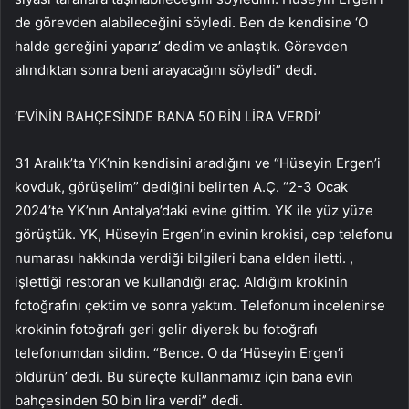
de görevden alabileceğini söyledi. Ben de kendisine ‘O
halde gereğini yaparız’ dedim ve anlaştık. Görevden
alındıktan sonra beni arayacağını söyledi” dedi.
‘EVİNİN BAHÇESİNDE BANA 50 BİN LİRA VERDİ’
31 Aralık’ta YK’nin kendisini aradığını ve “Hüseyin Ergen’i
kovduk, görüşelim” dediğini belirten A.Ç. “2-3 Ocak
2024’te YK’nın Antalya’daki evine gittim. YK ile yüz yüze
görüştük. YK, Hüseyin Ergen’in evinin krokisi, cep telefonu
numarası hakkında verdiği bilgileri bana elden iletti. ,
işlettiği restoran ve kullandığı araç. Aldığım krokinin
fotoğrafını çektim ve sonra yaktım. Telefonum incelenirse
krokinin fotoğrafı geri gelir diyerek bu fotoğrafı
telefonumdan sildim. “Bence. O da ‘Hüseyin Ergen’i
öldürün’ dedi. Bu süreçte kullanmamız için bana evin
bahçesinden 50 bin lira verdi” dedi.