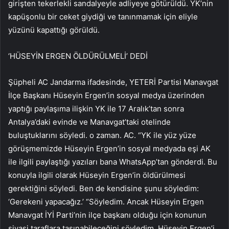
girişten tekerlekli sandalyeyle adliyeye götürüldü. YK’nin
kapüşonlu bir ceket giydiği ve tanınmamak için eliyle
yüzünü kapattığı görüldü.
‘HÜSEYİN ERGEN ÖLDÜRÜLMELİ’ DEDİ
Şüpheli AC Jandarma ifadesinde, YETERİ Partisi Manavgat
İlçe Başkanı Hüseyin Ergen’in sosyal medya üzerinden
yaptığı paylaşıma ilişkin YK ile 17 Aralık’tan sonra
Antalya’daki evinde ve Manavgat’taki otelinde
buluştuklarını söyledi. o zaman. AC. “YK ile yüz yüze
görüşmemizde Hüseyin Ergen’in sosyal medyada eşi AK
ile ilgili paylaştığı yazıları bana WhatsApp’tan gönderdi. Bu
konuyla ilgili olarak Hüseyin Ergen’in öldürülmesi
gerektiğini söyledi. Ben de kendisine şunu söyledim:
‘Gerekeni yapacağız.’ “Söyledim. Ancak Hüseyin Ergen
Manavgat İYİ Parti’nin ilçe başkanı olduğu için konunun
siyasi taraflara taşınabileceğini söyledim. Hüseyin Ergen’i