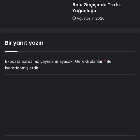
Bolu Geçişinde Trafik
Yoğunluğu
Ağustos 7, 2026
Bir yanıt yazın
E-posta adresiniz yayınlanmayacak.
Gerekli alanlar
*
ile
işaretlenmişlerdir
Y
o
r
u
m
*