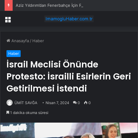
Aziz Yıldırım’dan Fenerbahçe İçin Plan
Menü
Anasayfa
/
Haber
Haber
İsrail Meclisi Önünde
Protesto: İsrailli Esirlerin Geri
Getirilmesi İstendi
ÜMİT SAVĞA
Nisan 7, 2024
0
0
1 dakika okuma süresi