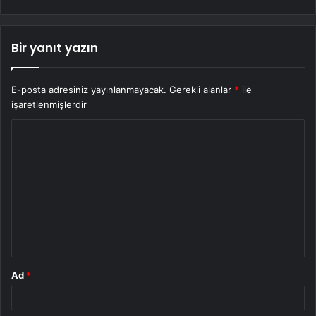
Bir yanıt yazın
E-posta adresiniz yayınlanmayacak.
Gerekli alanlar
*
ile
işaretlenmişlerdir
Y
o
r
u
m
*
Ad
*