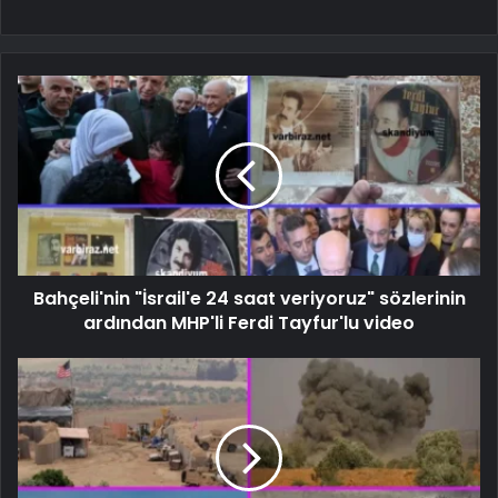
Bahçeli'nin "İsrail'e 24 saat veriyoruz" sözlerinin
ardından MHP'li Ferdi Tayfur'lu video