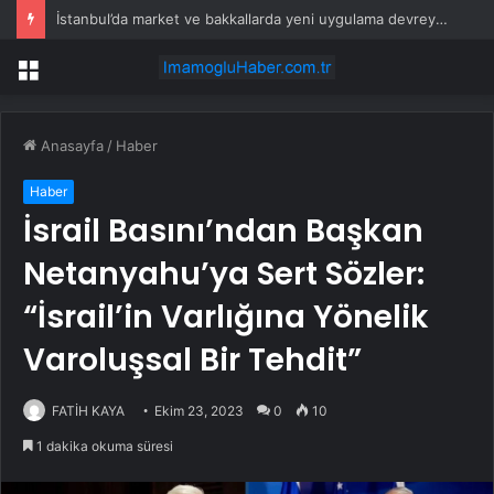
İstanbul’da market ve bakkallarda yeni uygulama devreye girdi
Menü
Anasayfa
/
Haber
Haber
İsrail Basını’ndan Başkan
Netanyahu’ya Sert Sözler:
“İsrail’in Varlığına Yönelik
Varoluşsal Bir Tehdit”
FATİH KAYA
Ekim 23, 2023
0
10
1 dakika okuma süresi