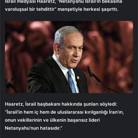
İsrail medyası Haaretz, “Netanyahu İsrail’in bekasına
varoluşsal bir tehdittir” manşetiyle herkesi şaşırttı.
Haaretz, İsrail başbakanı hakkında şunları söyledi:
“İsrail’in hem iç hem de uluslararası kırılganlığı İran’ın,
onun vekillerinin ve ülkenin başarısız lideri
Netanyahu’nun hatasıdır.”