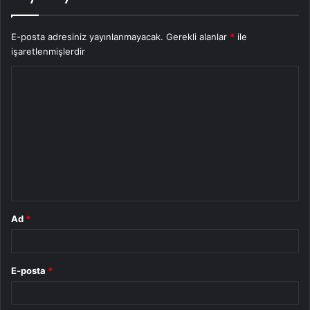
E-posta adresiniz yayınlanmayacak.
Gerekli alanlar
*
ile
işaretlenmişlerdir
Y
o
r
u
m
*
Ad
*
E-posta
*