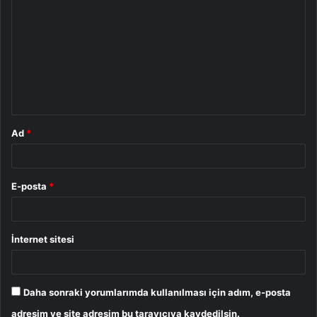
o
r
u
m
*
Ad
*
E-posta
*
İnternet sitesi
Daha sonraki yorumlarımda kullanılması için adım, e-posta
adresim ve site adresim bu tarayıcıya kaydedilsin.