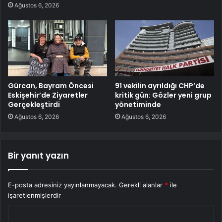
Ağustos 6, 2026
Gürcan, Bayram Öncesi
91 vekilin ayrıldığı CHP’de
Eskişehir’de Ziyaretler
kritik gün: Gözler yeni grup
Gerçekleştirdi
yönetiminde
Ağustos 6, 2026
Ağustos 6, 2026
Bir yanıt yazın
E-posta adresiniz yayınlanmayacak.
Gerekli alanlar
*
ile
işaretlenmişlerdir
Y