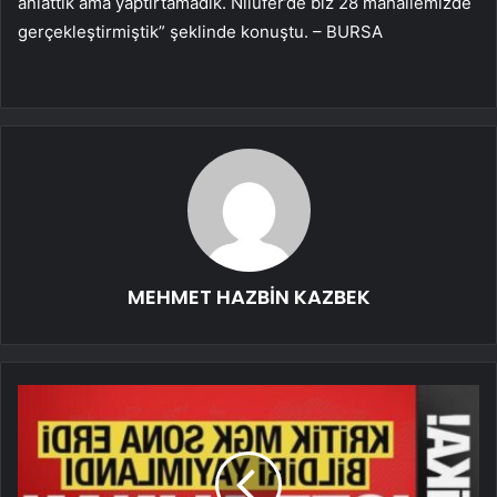
anlattık ama yaptırtamadık. Nilüfer’de biz 28 mahallemizde
gerçekleştirmiştik” şeklinde konuştu. – BURSA
MEHMET HAZBİN KAZBEK