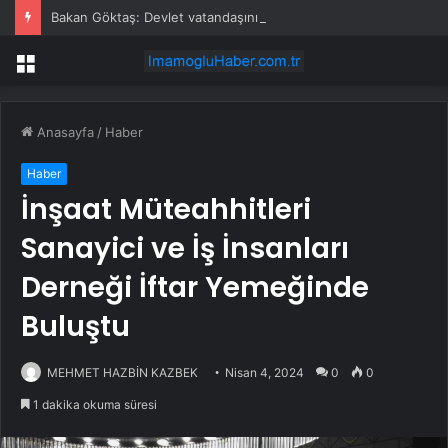
Bakan Göktaş: Devlet vatandaşının yanında olmak için var
Menü
Anasayfa
/
Haber
Haber
İnşaat Müteahhitleri
Sanayici ve İş İnsanları
Derneği İftar Yemeğinde
Buluştu
MEHMET HAZBİN KAZBEK
Nisan 4, 2024
0
0
1 dakika okuma süresi