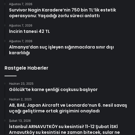
Ağustos 7, 2026
Survivor Nagin Karadere’nin 750 bin TL’lik estetik
operasyonu: Yaşadığı zorlu süreci anlattı
Ağustos 7, 2026
İncirin tanesi 42 TL
Ağustos 7, 2026
Almanya’dan suç işleyen sığınmacılara sınır dışı
kararlılığı
Rastgele Haberler
Haziran 23, 2025
Gölcük’te karne şenliği coşkusu başlıyor
Haziran 2, 2025
AB, BAE, Japan Aircraft ve Leonardo’nun 6. nesil savaş
uçağı geliştirme ortak girişimini onayladı
Şubat 13, 2026
İstanbul ARNAVUTKÖY su kesintisi! 11-12 Şubat İSKİ
Arnavutköy su kesintisi ne zaman bitecek, sular ne