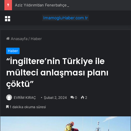
Aziz Yıldırım’dan Fenerbahçe İçin Plan
Menü
Anasayfa
/
Haber
Haber
“İngiltere’nin Türkiye ile
mülteci anlaşması planı
çöktü”
EVRİM KIRAÇ
Şubat 2, 2024
0
2
1 dakika okuma süresi