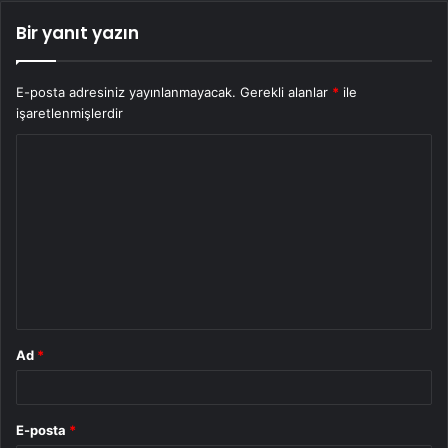
Bir yanıt yazın
E-posta adresiniz yayınlanmayacak.
Gerekli alanlar
*
ile
işaretlenmişlerdir
Y
o
r
u
m
*
Ad
*
E-posta
*