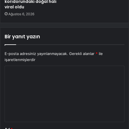
koridorundaki doğal hali
viral oldu
Ağustos 6, 2026
Bir yanıt yazın
E-posta adresiniz yayınlanmayacak.
Gerekli alanlar
*
ile
işaretlenmişlerdir
Y
o
r
u
m
*