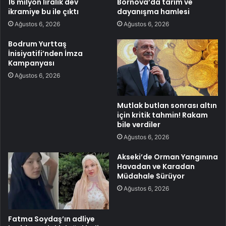
16 milyon liralık dev
Bornova’da tarım ve
ikramiye bu ile çıktı
dayanışma hamlesi
Ağustos 6, 2026
Ağustos 6, 2026
Bodrum Yurttaş
İnisiyatifi’nden İmza
Kampanyası
Ağustos 6, 2026
Mutlak butlan sonrası altın
için kritik tahmin! Rakam
bile verdiler
Ağustos 6, 2026
Akseki’de Orman Yangınına
Havadan ve Karadan
Müdahale Sürüyor
Ağustos 6, 2026
Fatma Soydaş’ın adliye