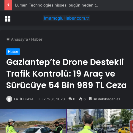
Lumen Technologies hissesi bugün neden düşüyor?
Menü
Anasayfa
/
Haber
Haber
Gaziantep’te Drone Destekli
Trafik Kontrolü: 19 Araç ve
Sürücüye 54 Bin 989 TL Ceza
FATİH KAYA
Ekim 31, 2023
0
6
Bir dakikadan az