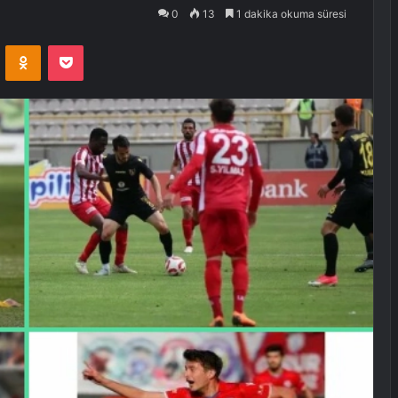
0
13
1 dakika okuma süresi
VKontakte
Odnoklassniki
Pocket