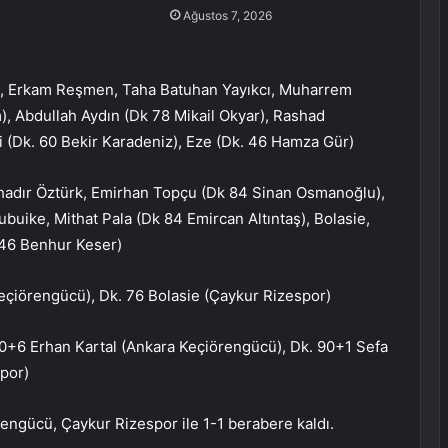
Ağustos 7, 2026
l, Erkam Reşmen, Taha Batuhan Yayıkcı, Muharrem
), Abdullah Aydın (Dk 78 Mikail Okyar), Rashad
(Dk. 60 Bekir Karadeniz), Eze (Dk. 46 Hamza Gür)
ahadır Öztürk, Emirhan Topçu (Dk 84 Sinan Osmanoğlu),
buike, Mithat Pala (Dk 84 Emircan Altıntaş), Bolasie,
 46 Benhur Keser)
Keçiörengücü), Dk. 76 Bolasie (Çaykur Rizespor)
 90+6 Erhan Kartal (Ankara Keçiörengücü), Dk. 90+1 Sefa
por)
rengücü, Çaykur Rizespor ile 1-1 berabere kaldı.