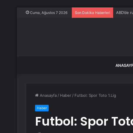
ABD’de ruh
Cuma, Ağustos 7 2026
Son Dakika Haberleri
ANASAY
Anasayfa
/
Haber
/
Futbol: Spor Toto 1.Lig
Haber
Futbol: Spor Toto