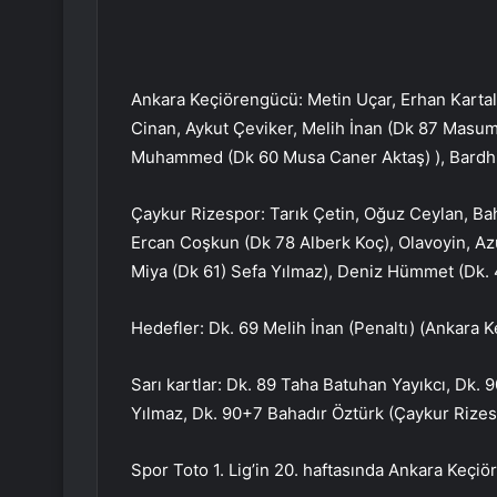
Ankara Keçiörengücü: Metin Uçar, Erhan Karta
Cinan, Aykut Çeviker, Melih İnan (Dk 87 Masum
Muhammed (Dk 60 Musa Caner Aktaş) ), Bardhi 
Çaykur Rizespor: Tarık Çetin, Oğuz Ceylan, B
Ercan Coşkun (Dk 78 Alberk Koç), Olavoyin, Azu
Miya (Dk 61) Sefa Yılmaz), Deniz Hümmet (Dk.
Hedefler: Dk. 69 Melih İnan (Penaltı) (Ankara 
Sarı kartlar: Dk. 89 Taha Batuhan Yayıkcı, Dk.
Yılmaz, Dk. 90+7 Bahadır Öztürk (Çaykur Rizes
Spor Toto 1. Lig’in 20. haftasında Ankara Keçiö