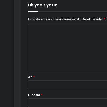
Bir yanıt yazın
E-posta adresiniz yayınlanmayacak.
Gerekli alanlar
*
i
Y
o
r
u
m
*
Ad
*
E-posta
*