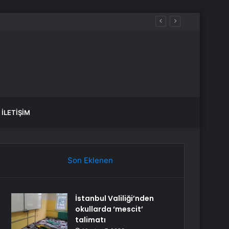
an talebi artırıyor
İLETIŞIM
Son Eklenen
İstanbul Valiliği’nden
okullarda ‘mescit’
talimatı