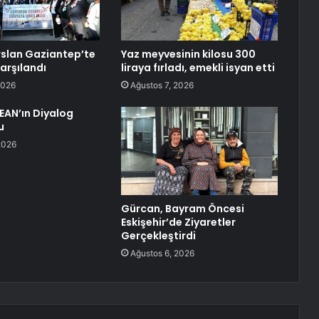
slan Gaziantep’te
Yaz meyvesinin kilosu 300
arşılandı
liraya fırladı, emekli isyan etti
2026
Ağustos 7, 2026
SEAN’ın Diyalog
u
2026
Gürcan, Bayram Öncesi
Eskişehir’de Ziyaretler
Gerçekleştirdi
Ağustos 6, 2026