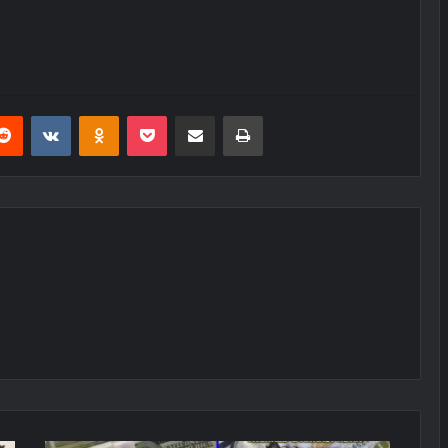
erest
Reddit
VKontakte
Odnoklassniki
Pocket
E-Posta ile paylaş
Yazdır