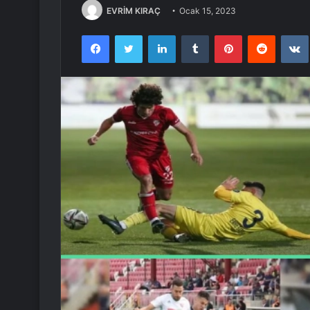
EVRİM KIRAÇ
Ocak 15, 2023
Facebook
Twitter
LinkedIn
Tumblr
Pinterest
Reddit