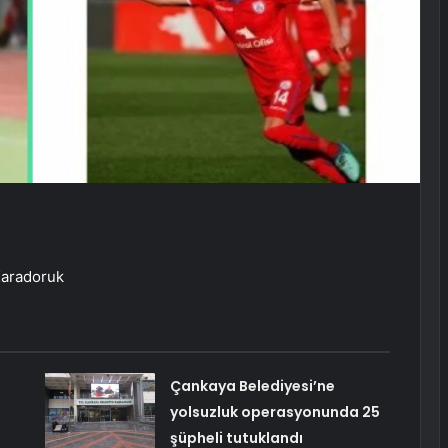
Karadoruk
Çankaya Belediyesi’ne
yolsuzluk operasyonunda 25
şüpheli tutuklandı