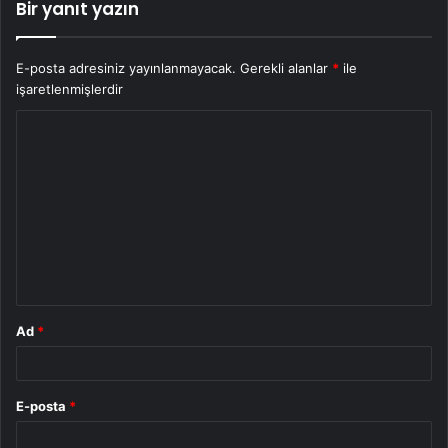
Bir yanıt yazın
E-posta adresiniz yayınlanmayacak.
Gerekli alanlar
*
ile
işaretlenmişlerdir
Y
o
r
u
m
*
Ad
*
E-posta
*