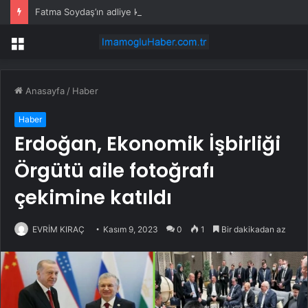
Fatma Soydaş’ın adliye koridorundaki doğal hali viral oldu
Menü
Anasayfa
/
Haber
Haber
Erdoğan, Ekonomik İşbirliği
Örgütü aile fotoğrafı
çekimine katıldı
EVRİM KIRAÇ
Kasım 9, 2023
0
1
Bir dakikadan az