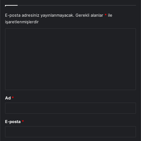
E-posta adresiniz yayınlanmayacak.
Gerekli alanlar
*
ile
işaretlenmişlerdir
Y
o
r
u
m
*
Ad
*
E-posta
*