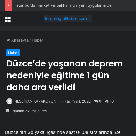
İstanbul’da market ve bakkallarda yeni uygulama devreye girdi
Menü
Anasayfa
/
Haber
Haber
Düzce’de yaşanan deprem
nedeniyle eğitime 1 gün
daha ara verildi
NESLİHAN KARAKOYUN
Kasım 24, 2022
0
16
1 dakika okuma süresi
Düzce’nin Gölyaka ilçesinde saat 04.08 sıralarında 5.9