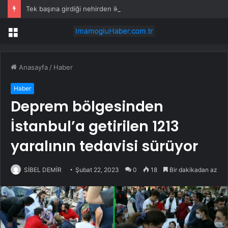
Tek başına girdiği nehirden iki kamyondan fazla çöp çıkardı
Menü
Anasayfa
/
Haber
Haber
Deprem bölgesinden
İstanbul’a getirilen 1213
yaralının tedavisi sürüyor
SİBEL DEMİR
Şubat 22, 2023
0
18
Bir dakikadan az