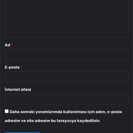
r
u
m
*
Ad
*
E-posta
*
İnternet sitesi
Daha sonraki yorumlarımda kullanılması için adım, e-posta
adresim ve site adresim bu tarayıcıya kaydedilsin.