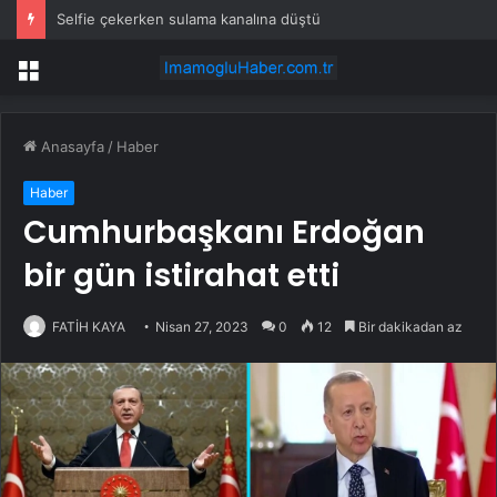
Selfie çekerken sulama kanalına düştü
Menü
Anasayfa
/
Haber
Haber
Cumhurbaşkanı Erdoğan
bir gün istirahat etti
FATİH KAYA
Nisan 27, 2023
0
12
Bir dakikadan az