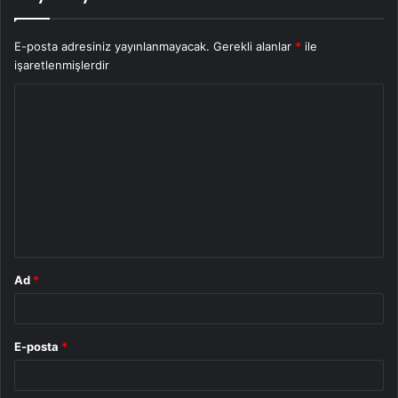
E-posta adresiniz yayınlanmayacak.
Gerekli alanlar
*
ile
işaretlenmişlerdir
Y
o
r
u
m
*
Ad
*
E-posta
*