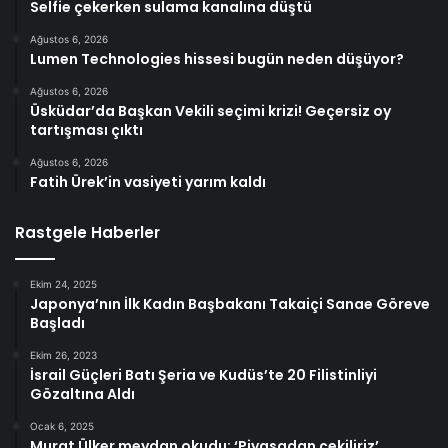
Selfie çekerken sulama kanalına düştü
Ağustos 6, 2026
Lumen Technologies hissesi bugün neden düşüyor?
Ağustos 6, 2026
Üsküdar’da Başkan Vekili seçimi krizi! Geçersiz oy
tartışması çıktı
Ağustos 6, 2026
Fatih Ürek’in vasiyeti yarım kaldı
Rastgele Haberler
Ekim 24, 2025
Japonya’nın İlk Kadın Başbakanı Takaiçi Sanae Göreve
Başladı
Ekim 26, 2023
İsrail Güçleri Batı Şeria ve Kudüs’te 20 Filistinliyi
Gözaltına Aldı
Ocak 6, 2025
Murat Ülker meydan okudu: ‘Piyasadan çekiliriz’