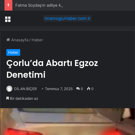
Fatma Soydaş’ın adliye koridorundaki doğal hali viral oldu
Menü
Anasayfa
/
Haber
Haber
Çorlu’da Abartı Egzoz
Denetimi
DİLAN BİÇER
Temmuz 7, 2025
0
0
Bir dakikadan az