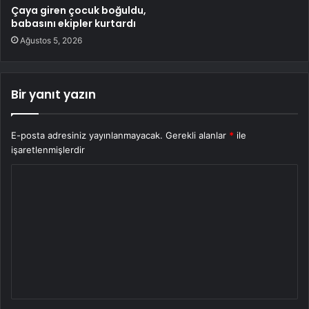
Çaya giren çocuk boğuldu,
babasını ekipler kurtardı
Ağustos 5, 2026
Bir yanıt yazın
E-posta adresiniz yayınlanmayacak.
Gerekli alanlar
*
ile
işaretlenmişlerdir
Y
o
r
u
m
*