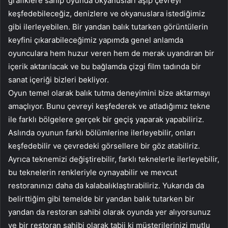
grafiklere sahip oyunda okyanusları aşıp çevreyi
keşfedebileceğiz, denizlere ve okyanuslara istediğimiz
gibi ilerleyebilen. Bir yandan balık tutarken görüntülerin
keyfini çıkarabileceğimiz yapımda genel anlamda
oyunculara hem huzur veren hem de merak uyandıran bir
içerik aktarılacak ve bu bağlamda çizgi film tadında bir
sanat içeriği bizleri bekliyor.
Oyun temel olarak balık tutma deneyimini bize aktarmayı
amaçlıyor. Bunu çevreyi keşfederek ve atladığımız tekne
ile farklı bölgelere gerçek bir geçiş yaparak yapabiliriz.
Aslında oyunun farklı bölümlerine ilerleyebilir, onları
keşfedebilir ve çevredeki görsellere bir göz atabiliriz.
Ayrıca teknemizi değiştirebilir, farklı teknelerle ilerleyebilir,
bu teknelerin renkleriyle oynayabilir ve mevcut
restoranınızı daha da kalabalıklaştırabiliriz. Yukarıda da
belirttiğim gibi temelde bir yandan balık tutarken bir
yandan da restoran sahibi olarak oyunda yer alıyorsunuz
ve bir restoran sahibi olarak tabii ki müşterilerinizi mutlu