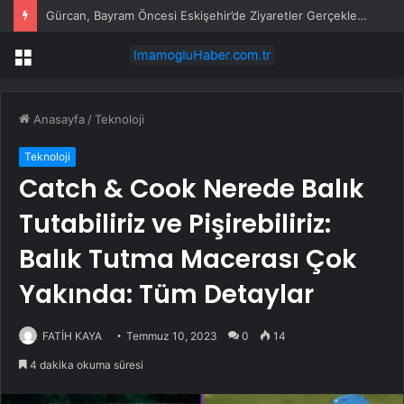
Gürcan, Bayram Öncesi Eskişehir’de Ziyaretler Gerçekleştirdi
Menü
Anasayfa
/
Teknoloji
Teknoloji
Catch & Cook Nerede Balık
Tutabiliriz ve Pişirebiliriz:
Balık Tutma Macerası Çok
Yakında: Tüm Detaylar
FATİH KAYA
Temmuz 10, 2023
0
14
4 dakika okuma süresi