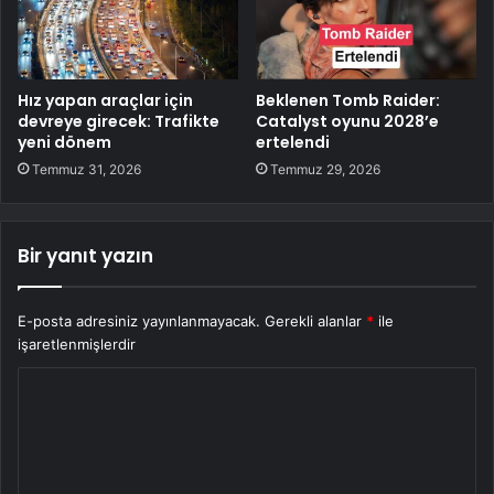
Hız yapan araçlar için
Beklenen Tomb Raider:
devreye girecek: Trafikte
Catalyst oyunu 2028’e
yeni dönem
ertelendi
Temmuz 31, 2026
Temmuz 29, 2026
Bir yanıt yazın
E-posta adresiniz yayınlanmayacak.
Gerekli alanlar
*
ile
işaretlenmişlerdir
Y
o
r
u