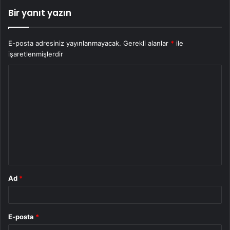
Bir yanıt yazın
E-posta adresiniz yayınlanmayacak.
Gerekli alanlar
*
ile
işaretlenmişlerdir
Y
o
r
u
m
*
Ad
*
E-posta
*