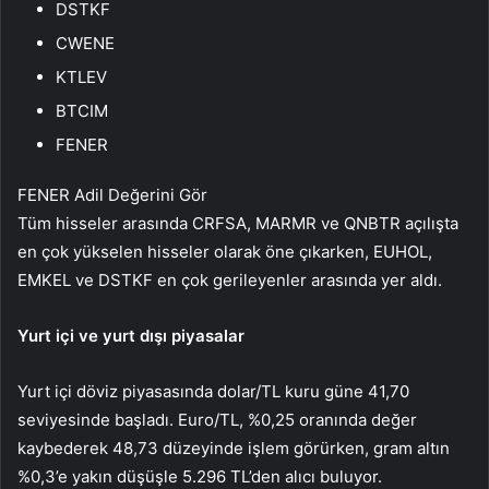
DSTKF
CWENE
KTLEV
BTCIM
FENER
FENER Adil Değerini Gör
Tüm hisseler arasında
CRFSA
, MARMR ve
QNBTR
açılışta
en çok yükselen hisseler olarak öne çıkarken,
EUHOL
,
EMKEL
ve DSTKF en çok gerileyenler arasında yer aldı.
Yurt içi ve yurt dışı piyasalar
Yurt içi döviz piyasasında dolar/TL kuru güne 41,70
seviyesinde başladı. Euro/TL, %0,25 oranında değer
kaybederek 48,73 düzeyinde işlem görürken, gram altın
%0,3’e yakın düşüşle 5.296 TL’den alıcı buluyor.