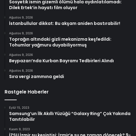
Sosyetik ismin gizemli ölümü hala aydınlatılamadı:
Dilek Ertek’in hayatı film oluyor
Ağustos 9, 2026
İstanbullular dikkat: Bu akşam aniden bastırabilir!
Ağustos 9, 2026
Toprağın altındaki gizli mekanizma keşfedildi:
Tohumlar yağmuru duyabiliyormuş
Ağustos 9, 2026
Beypazarı’nda Kurban Bayramı Tedbirleri Alındı
Ağustos 8, 2026
Sıra vergi zammına geldi
Rastgele Haberler
Eylül 15, 2023
Samsung’un İlk Akıllı Yüzüğü “Galaxy Ring” Çok Yakında
Tanıtılabilir
Kasım 9, 2023
İZSU İzmir su kesintisi: İzmir’e su ne zaman dönecek? 9-