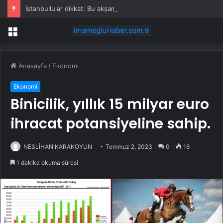
İstanbullular dikkat: Bu akşam aniden bastırabilir!
Menü
Anasayfa
/
Ekonomi
Ekonomi
Binicilik, yıllık 15 milyar euro
ihracat potansiyeline sahip.
NESLİHAN KARAKOYUN
Temmuz 2, 2023
0
16
1 dakika okuma süresi