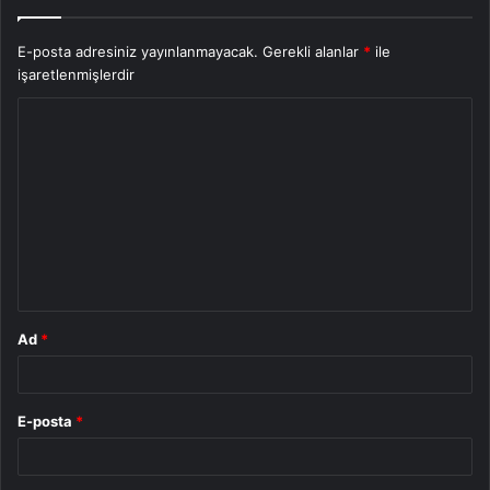
E-posta adresiniz yayınlanmayacak.
Gerekli alanlar
*
ile
işaretlenmişlerdir
Y
o
r
u
m
*
Ad
*
E-posta
*