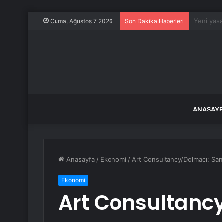
Aziz Yıld
Cuma, Ağustos 7 2026
Son Dakika Haberleri
ANASAY
Anasayfa
/
Ekonomi
/
Art Consultancy/Dolmacı: ⁠Sa
Ekonomi
Art Consultancy