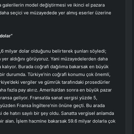
alerilerin model değiştirmesi ve ikinci el pazara
 daha seçici ve müzayedede yer almış eserler üzerine
dolar”
6 milyar dolar olduğunu belirterek şunları söyledi;
rla yer aldığını görüyoruz. Yani müzayedelerden daha
a kalıyor. Burada coğrafi dağılıma bakarsak en büyük
k bir durumda. Türkiye’nin coğrafi konumu çok önemli,
kiye’deki vergiler ve gümrük tarafındaki prosedürler
aha fazla pay alırız. Amerika’dan sonra en büyük pazar
Fransa geliyor. Fransa’da sanat vergisi yüzde 5,
 o yüzden Fransa İngiltere’nin önüne geçti. Bu arada
i de hatırı sayılı bir şey oldu. Sanatta vergisel anlamda
ir alan. İşlem hacmine bakarsak 59.6 milyar dolarla çok