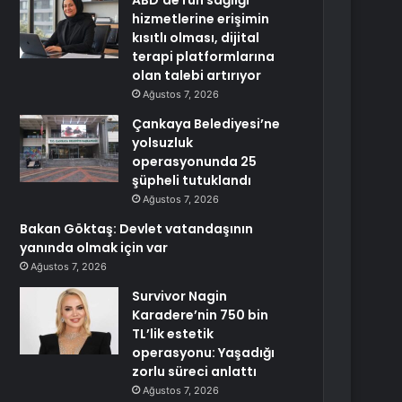
ABD’de ruh sağlığı
hizmetlerine erişimin
kısıtlı olması, dijital
terapi platformlarına
olan talebi artırıyor
Ağustos 7, 2026
Çankaya Belediyesi’ne
yolsuzluk
operasyonunda 25
şüpheli tutuklandı
Ağustos 7, 2026
Bakan Göktaş: Devlet vatandaşının
yanında olmak için var
Ağustos 7, 2026
Survivor Nagin
Karadere’nin 750 bin
TL’lik estetik
operasyonu: Yaşadığı
zorlu süreci anlattı
Ağustos 7, 2026