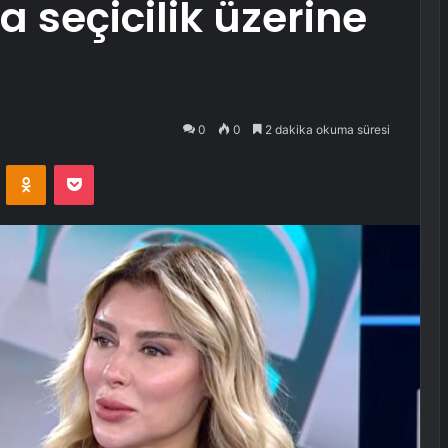
seçicilik üzerine
0
0
2 dakika okuma süresi
VKontakte
Odnoklassniki
Pocket