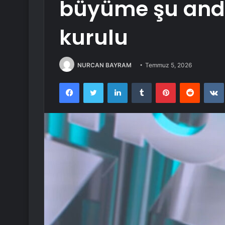
büyüme şu anda 
kurulu
NURCAN BAYRAM
Temmuz 5, 2026
Facebook
Twitter
LinkedIn
Tumblr
Pinterest
Reddit