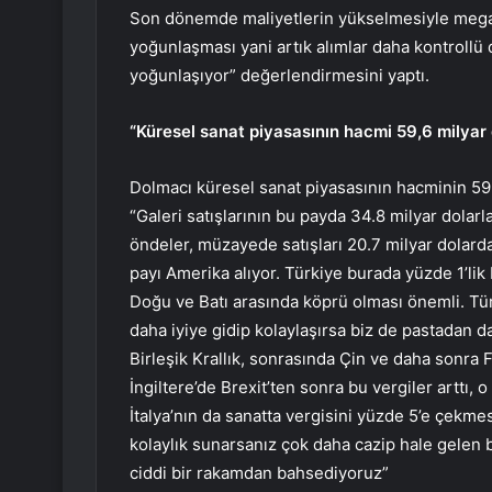
Son dönemde maliyetlerin yükselmesiyle mega g
yoğunlaşması yani artık alımlar daha kontrollü
yoğunlaşıyor” değerlendirmesini yaptı.
“Küresel sanat piyasasının hacmi 59,6 milyar 
Dolmacı küresel sanat piyasasının hacminin 59,
“Galeri satışlarının bu payda 34.8 milyar dola
öndeler, müzayede satışları 20.7 milyar dolard
payı Amerika alıyor. Türkiye burada yüzde 1’li
Doğu ve Batı arasında köprü olması önemli. Tür
daha iyiye gidip kolaylaşırsa biz de pastadan d
Birleşik Krallık, sonrasında Çin ve daha sonra 
İngiltere’de Brexit’ten sonra bu vergiler arttı,
İtalya’nın da sanatta vergisini yüzde 5’e çekmes
kolaylık sunarsanız çok daha cazip hale gelen b
ciddi bir rakamdan bahsediyoruz”