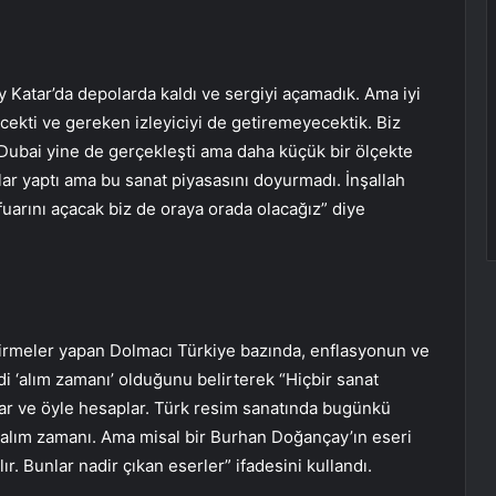
y Katar’da depolarda kaldı ve sergiyi açamadık. Ama iyi
ekti ve gereken izleyiciyi de getiremeyecektik. Biz
Dubai yine de gerçekleşti ama daha küçük bir ölçekte
mlar yaptı ama bu sanat piyasasını doyurmadı. İnşallah
uarını açacak biz de oraya orada olacağız” diye
irmeler yapan Dolmacı Türkiye bazında, enflasyonun ve
mdi ‘alım zamanı’ olduğunu belirterek “Hiçbir sanat
kar ve öyle hesaplar. Türk resim sanatında bugünkü
 alım zamanı. Ama misal bir Burhan Doğançay’ın eseri
ılır. Bunlar nadir çıkan eserler” ifadesini kullandı.