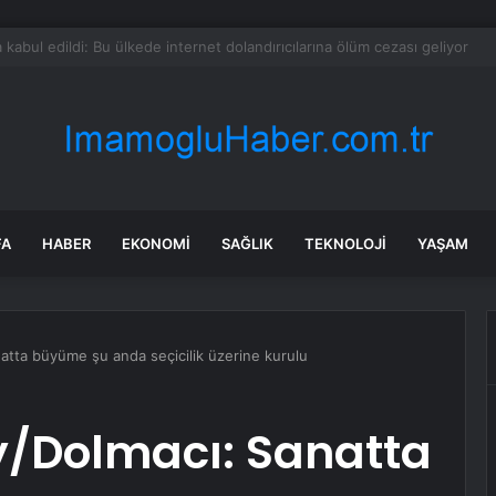
ırım’dan Fenerbahçe İçin Plan
FA
HABER
EKONOMI
SAĞLIK
TEKNOLOJI
YAŞAM
natta büyüme şu anda seçicilik üzerine kurulu
/Dolmacı: ⁠Sanatta