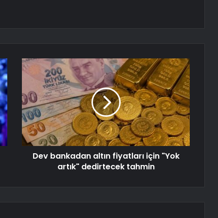
Dev bankadan altın fiyatları için "Yok
artık" dedirtecek tahmin