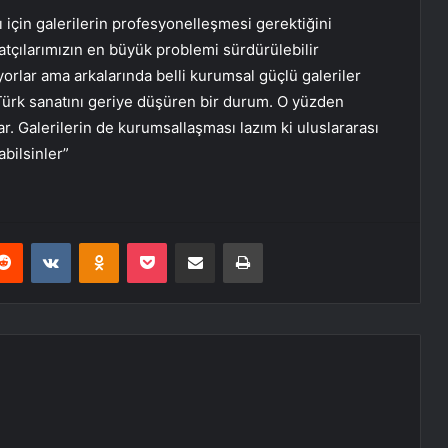
 için galerilerin profesyonelleşmesi gerektiğini
atçılarımızın en büyük problemi sürdürülebilir
yorlar ama arkalarında belli kurumsal güçlü galeriler
 Türk sanatını geriye düşüren bir durum. O yüzden
var. Galerilerin de kurumsallaşması lazım ki uluslararası
abilsinler”
erest
Reddit
VKontakte
Odnoklassniki
Pocket
E-Posta ile paylaş
Yazdır