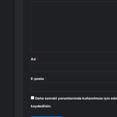
Y
o
r
u
m
*
Ad
*
E-posta
*
Daha sonraki yorumlarımda kullanılması için adı
kaydedilsin.