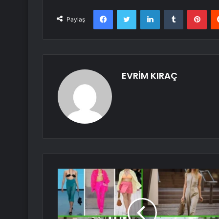
Facebook
Twitter
LinkedIn
Tumblr
Pint
Paylaş
EVRİM KIRAÇ