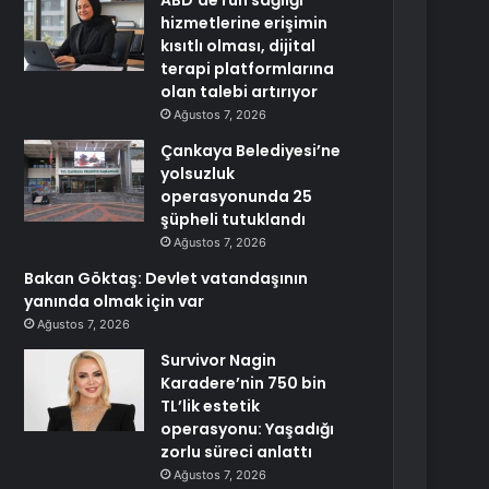
ABD’de ruh sağlığı
hizmetlerine erişimin
kısıtlı olması, dijital
terapi platformlarına
olan talebi artırıyor
Ağustos 7, 2026
Çankaya Belediyesi’ne
yolsuzluk
operasyonunda 25
şüpheli tutuklandı
Ağustos 7, 2026
Bakan Göktaş: Devlet vatandaşının
yanında olmak için var
Ağustos 7, 2026
Survivor Nagin
Karadere’nin 750 bin
TL’lik estetik
operasyonu: Yaşadığı
zorlu süreci anlattı
Ağustos 7, 2026