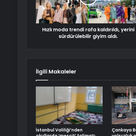
Hızlı moda trendi rafa kaldırıldı, yerini
sürdürülebilir giyim aldı.
İlgili Makaleler
İstanbul Valiliği’nden
Çankaya Be
okullarda ‘mescit’ talimatı
yolsuzluk