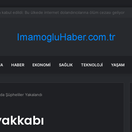
ırım’dan Fenerbahçe İçin Plan
FA
HABER
EKONOMI
SAĞLIK
TEKNOLOJI
YAŞAM
da Şüpheliler Yakalandı
akkabı