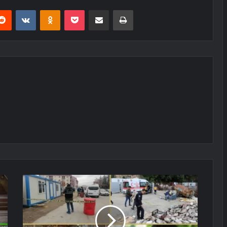
erest
Reddit
VKontakte
Odnoklassniki
Pocket
E-Posta ile paylaş
Yazdır