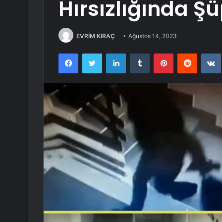
Hırsızlığında Ş
EVRİM KIRAÇ
Ağustos 14, 2023
Facebook
Twitter
LinkedIn
Tumblr
Pinterest
Reddit