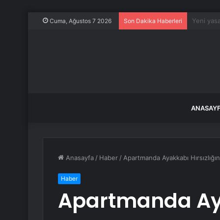
Aziz Yıld
Cuma, Ağustos 7 2026
Son Dakika Haberleri
ANASAY
Anasayfa
/
Haber
/
Apartmanda Ayakkabı Hırsızlığın
Haber
Apartmanda Ay