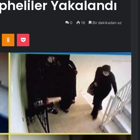
üpheliler Yakalandı
0
16
Bir dakikadan az
VKontakte
Odnoklassniki
Pocket