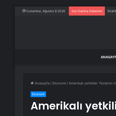
İstan
Cumartesi, Ağustos 8 2026
Son Dakika Haberleri
ANASAY
Anasayfa
/
Ekonomi
/
Amerikalı yetkililer Tesla’nın 
Ekonomi
Amerikalı yetkil