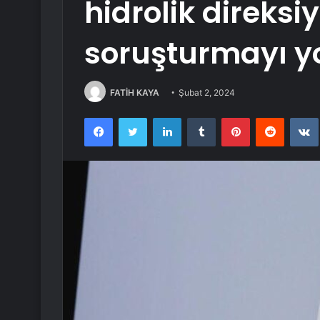
hidrolik direksiy
soruşturmayı yo
FATİH KAYA
Şubat 2, 2024
Facebook
Twitter
LinkedIn
Tumblr
Pinterest
Reddit