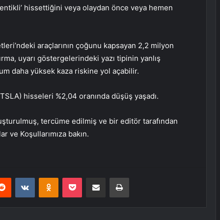
entikli’ hissettiğini veya olaydan önce veya hemen
etleri’ndeki araçlarının çoğunu kapsayan 2,2 milyon
ırma, uyarı göstergelerindeki yazı tipinin yanlış
m daha yüksek kaza riskine yol açabilir.
(TSLA) hisseleri %2,04 oranında düşüş yaşadı.
uşturulmuş, tercüme edilmiş ve bir editör tarafından
tlar ve Koşullarımıza bakın.
erest
Reddit
VKontakte
Odnoklassniki
Pocket
E-Posta ile paylaş
Yazdır