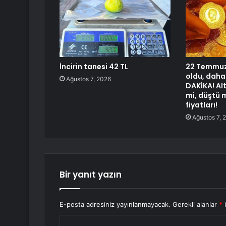
İncirin tanesi 42 TL
22 Temmuz 
oldu, daha
Ağustos 7, 2026
DAKİKA! Alt
mi, düştü 
fiyatları!
Ağustos 7, 
Bir yanıt yazın
E-posta adresiniz yayınlanmayacak.
Gerekli alanlar
*
i
Y