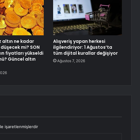
altın ne kadar
Alışveriş yapan herkesi
 düşecek mi? SON
ilgilendiriyor: 1 Ağustos’ta
ın fiyatları yükseldi
tüm dijital kurallar değişiyor
mü? Güncel altın
Ağustos 7, 2026
2026
le işaretlenmişlerdir