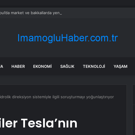
bul’da market ve bakkallarda yeni uygulama devreye girdi
FA
HABER
EKONOMI
SAĞLIK
TEKNOLOJI
YAŞAM
hidrolik direksiyon sistemiyle ilgili soruşturmayı yoğunlaştırıyor
iler Tesla’nın