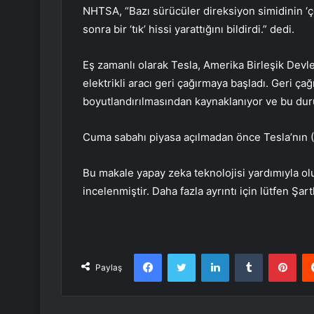
NHTSA, “Bazı sürücüler direksiyon simidinin ‘ç
sonra bir ‘tık’ hissi yarattığını bildirdi.” dedi.
Eş zamanlı olarak Tesla, Amerika Birleşik Devl
elektrikli aracı geri çağırmaya başladı. Geri çağ
boyutlandırılmasından kaynaklanıyor ve bu duru
Cuma sabahı piyasa açılmadan önce Tesla’nın 
Bu makale yapay zeka teknolojisi yardımıyla ol
incelenmiştir. Daha fazla ayrıntı için lütfen Şar
Facebook
Twitter
LinkedIn
Tumblr
Pint
Paylaş