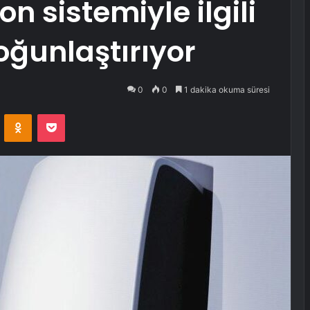
on sistemiyle ilgili
ğunlaştırıyor
0
0
1 dakika okuma süresi
VKontakte
Odnoklassniki
Pocket