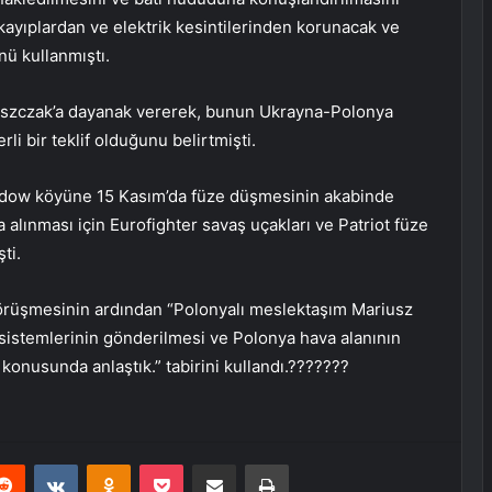
kayıplardan ve elektrik kesintilerinden korunacak ve
nü kullanmıştı.
szczak’a dayanak vererek, bunun Ukrayna-Polonya
rli bir teklif olduğunu belirtmişti.
odow köyüne 15 Kasım’da füze düşmesinin akabinde
 alınması için Eurofighter savaş uçakları ve Patriot füze
ti.
görüşmesinin ardından “Polonyalı meslektaşım Mariusz
sistemlerinin gönderilmesi ve Polonya hava alanının
konusunda anlaştık.” tabirini kullandı.???????
erest
Reddit
VKontakte
Odnoklassniki
Pocket
E-Posta ile paylaş
Yazdır