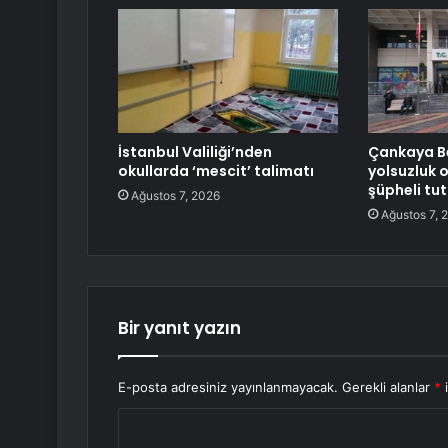
İstanbul Valiliği’nden
Çankaya Be
okullarda ‘mescit’ talimatı
yolsuzluk
şüpheli tu
Ağustos 7, 2026
Ağustos 7, 
Bir yanıt yazın
E-posta adresiniz yayınlanmayacak.
Gerekli alanlar
*
i
Y