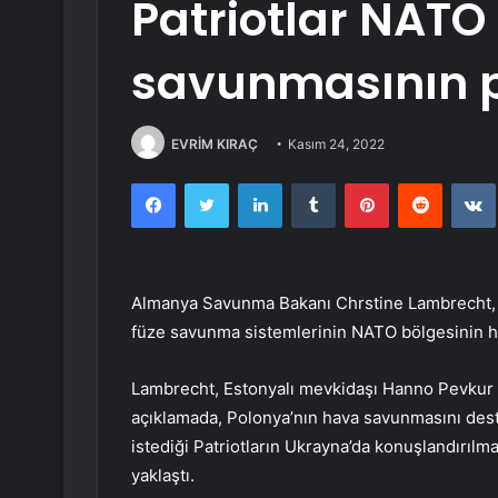
Patriotlar NATO
savunmasının p
EVRİM KIRAÇ
Kasım 24, 2022
Facebook
Twitter
LinkedIn
Tumblr
Pinterest
Reddit
Almanya Savunma Bakanı Chrstine Lambrecht, Pol
füze savunma sistemlerinin NATO bölgesinin h
Lambrecht, Estonyalı mevkidaşı Hanno Pevkur i
açıklamada, Polonya’nın hava savunmasını de
istediği Patriotların Ukrayna’da konuşlandırılm
yaklaştı.