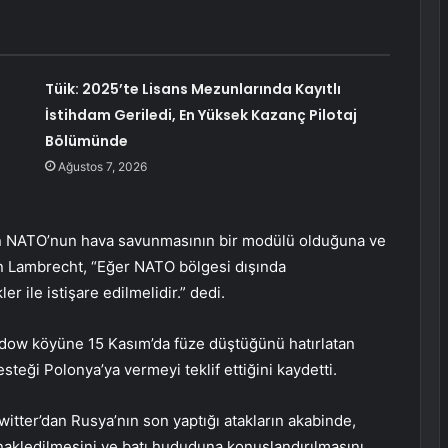
Tüik: 2025’te Lisans Mezunlarında Kayıtlı
İstihdam Geriledi, En Yüksek Kazanç Pilotaj
Bölümünde
Ağustos 7, 2026
in NATO’nun hava savunmasının bir modülü olduğuna ve
n Lambrecht, “Eğer NATO bölgesi dışında
 ile istişare edilmelidir.” dedi.
dow köyüne 15 Kasım’da füze düştüğünü hatırlatan
eği Polonya’ya vermeyi teklif ettiğini kaydetti.
tter’dan Rusya’nın son yaptığı atakların akabinde,
a nakledilmesini ve batı hududuna konuşlandırılmasını