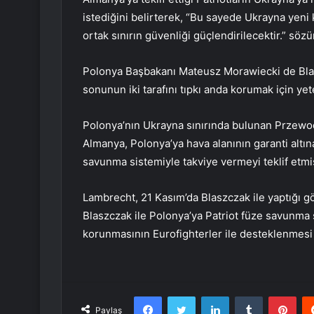
istediğini belirterek, “Bu sayede Ukrayna yeni 
ortak sınırın güvenliği güçlendirilecektir.” sözü
Polonya Başbakanı Mateusz Morawiecki de Bla
sonunun iki tarafını tıpkı anda korumak için yete
Polonya’nın Ukrayna sınırında bulunan Przew
Almanya, Polonya’ya hava alanının garanti altına
savunma sistemiyle takviye vermeyi teklif etmiş
Lambrecht, 21 Kasım’da Blaszczak ile yaptığı 
Blaszczak ile Polonya’ya Patriot füze savunma 
korunmasının Eurofighterler ile desteklenmesi 
Facebook
Twitter
LinkedIn
Tumblr
Pint
Paylaş