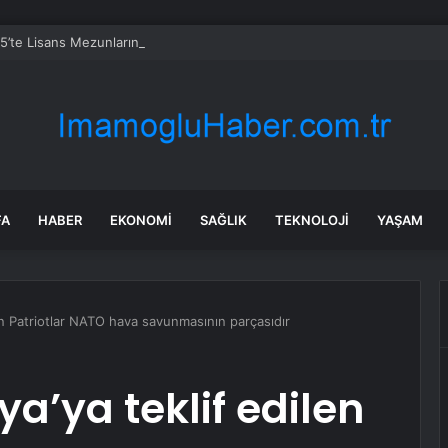
5’te Lisans Mezunlarında Kayıtlı İstihdam Geriledi, En Yüksek Kazanç Pi
FA
HABER
EKONOMI
SAĞLIK
TEKNOLOJI
YAŞAM
en Patriotlar NATO hava savunmasının parçasıdır
a’ya teklif edilen