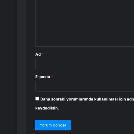
o
r
u
m
*
Ad
*
E-posta
*
Daha sonraki yorumlarımda kullanılması için adı
kaydedilsin.