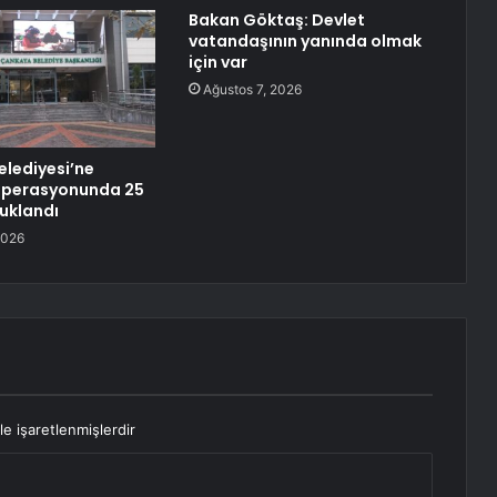
Bakan Göktaş: Devlet
vatandaşının yanında olmak
için var
Ağustos 7, 2026
lediyesi’ne
 operasyonunda 25
tuklandı
2026
le işaretlenmişlerdir