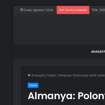
Tüik: 202
Cuma, Ağustos 7 2026
Son Dakika Haberleri
ANASAY
Anasayfa
/
Haber
/
Almanya: Polonya’ya teklif edil
Haber
Almanya: Polony