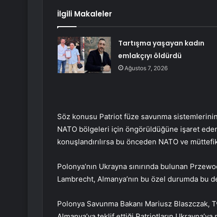
İlgili Makaleler
Tartışma yaşayan kadın
emlakçıyı öldürdü
Ağustos 7, 2026
Söz konusu Patriot füze savunma sistemlerin
NATO bölgeleri için öngörüldüğüne işaret ede
konuşlandırılırsa bu önceden NATO ve müttefikler
Polonya’nın Ukrayna sınırında bulunan Przewo
Lambrecht, Almanya’nın bu özel durumda bu dest
Polonya Savunma Bakanı Mariusz Blaszczak, Twi
Almanya’ya teklif ettiği Patriotların Ukrayna’y