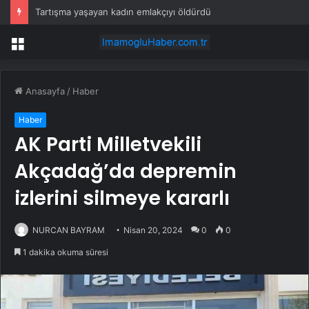
Tartışma yaşayan kadın emlakçıyı öldürdü
Menü
Anasayfa
/
Haber
Haber
AK Parti Milletvekili
Akçadağ’da depremin
izlerini silmeye kararlı
NURCAN BAYRAM
Nisan 20, 2024
0
0
1 dakika okuma süresi