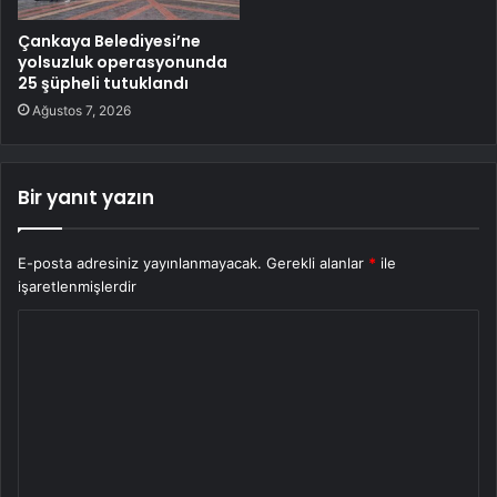
Çankaya Belediyesi’ne
yolsuzluk operasyonunda
25 şüpheli tutuklandı
Ağustos 7, 2026
Bir yanıt yazın
E-posta adresiniz yayınlanmayacak.
Gerekli alanlar
*
ile
işaretlenmişlerdir
Y
o
r
u
m
*