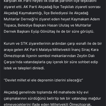
karşılan AK Parti heyeti ilk olarak partinin ilçe teşkilatını
ziyaret etti. AK Parti Akçadağ İlçe Teşkilatı ziyareti sonrası
Akçadağ Kaymakamlığı, İlçe Belediyesi ile Akçadağ
Muhtarlar Derneği’ni ziyaret eden heyet Kaymakam Adem
Topaca, Belediye Başkanı Hasan Ulutaş ve Muhtarlar
Dernek Başkanı Eyüp Gönültaş ile de bir süre görüştü.
Kurum ve STK ziyaretlerinin ardından çarşı esnafı ile de bir
araya gelen AK Parti Malatya Milletvekili İnanç Siraç Kara
Ölmeztoprak ilçenin sembol mekanlarından Zeytin Dalı
Çarşısı’nda vatandaşlarla çay içerek bir süre sohbet edip
istek ve talepleri dinledi.
“Devlet millet el ele depremin izlerini sileceğiz”
Akçadağ genelinde toplamda 46 mahallede köy evi
çalışmalarının sürdüğünü belirtip tek bir vatandaşı mağdur
etmeyeceklerini ifade eden Milletvekili Ölmeztoprak,